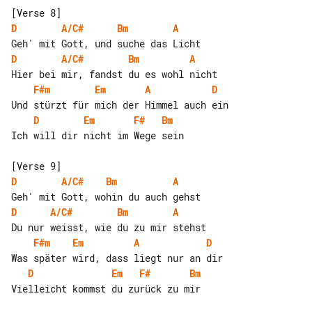
D
A/C#
Bm
A
D
A/C#
Bm
A
F#m
Em
A
D
D
Em
F#
Bm
Ich will dir nicht im Wege sein

D
A/C#
Bm
A
D
A/C#
Bm
A
F#m
Em
A
D
D
Em
F#
Bm
Vielleicht kommst du zurück zu mir
