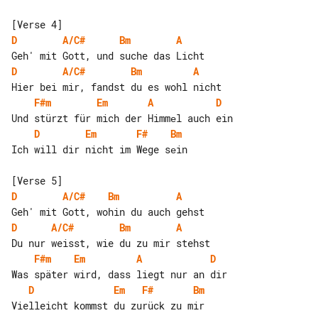
D
A/C#
Bm
A
D
A/C#
Bm
A
F#m
Em
A
D
D
Em
F#
Bm
Ich will dir nicht im Wege sеin

D
A/C#
Bm
A
D
A/C#
Bm
A
F#m
Em
A
D
D
Em
F#
Bm
Vielleicht kommst du zurück zu mir
