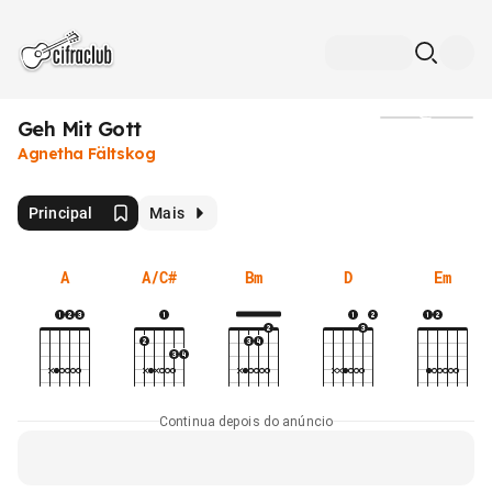
Geh Mit Gott
Mídia
Agnetha Fältskog
Principal
Mais
A
A/C#
Bm
D
Em
Continua depois do anúncio