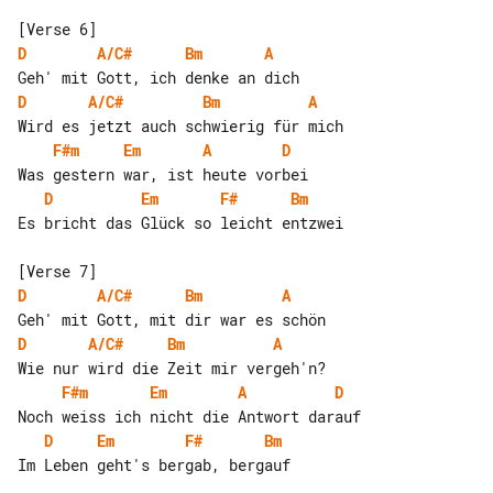
D
A/C#
Bm
A
D
A/C#
Bm
A
F#m
Em
A
D
D
Em
F#
Bm
Es bricht das Glück so leicht entzwei

D
A/C#
Bm
A
D
A/C#
Bm
A
F#m
Em
A
D
D
Em
F#
Bm
Im Leben geht's bergab, bergauf
