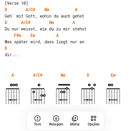
D
A/C#
Bm
A
D
A/C#
Bm
A
F#m
Em
A
D
A
A/C#
Bm
D
Em
Tom
Rolagem
Mídia
Opções