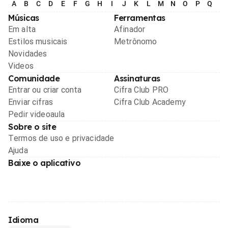
A
B
C
D
E
F
G
H
I
J
K
L
M
N
O
P
Q
R
Músicas
Ferramentas
Em alta
Afinador
Estilos musicais
Metrônomo
Novidades
Videos
Comunidade
Assinaturas
Entrar ou criar conta
Cifra Club PRO
Enviar cifras
Cifra Club Academy
Pedir videoaula
Sobre o site
Termos de uso e privacidade
Ajuda
Baixe o aplicativo
Idioma