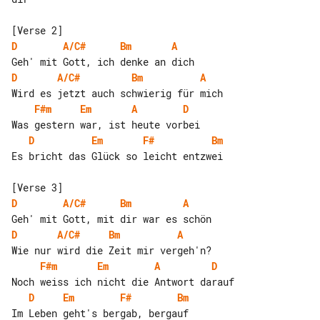
D
A/C#
Bm
A
D
A/C#
Bm
A
F#m
Em
A
D
D
Em
F#
Bm
Es bricht das Glück so leicht entzwei

D
A/C#
Bm
A
D
A/C#
Bm
A
F#m
Em
A
D
D
Em
F#
Bm
Im Leben geht's bergab, bergauf
