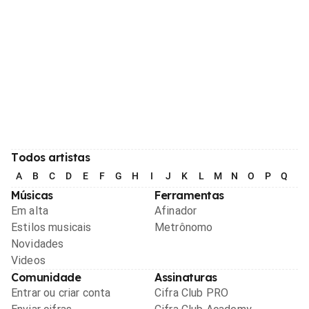
Todos artistas
A
B
C
D
E
F
G
H
I
J
K
L
M
N
O
P
Q
R
Músicas
Ferramentas
Em alta
Afinador
Estilos musicais
Metrônomo
Novidades
Videos
Comunidade
Assinaturas
Entrar ou criar conta
Cifra Club PRO