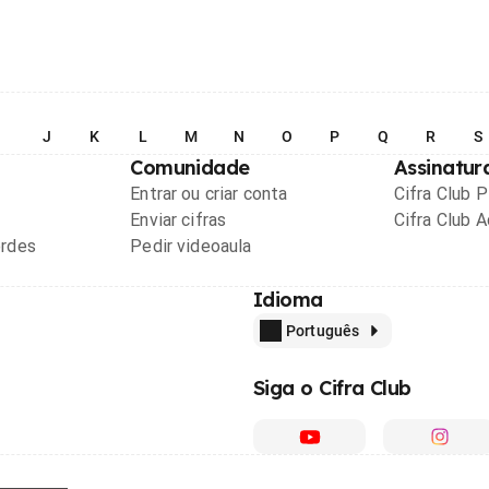
I
J
K
L
M
N
O
P
Q
R
S
Comunidade
Assinatur
Entrar ou criar conta
Cifra Club 
Enviar cifras
Cifra Club 
ordes
Pedir videoaula
Idioma
Português
Siga o Cifra Club