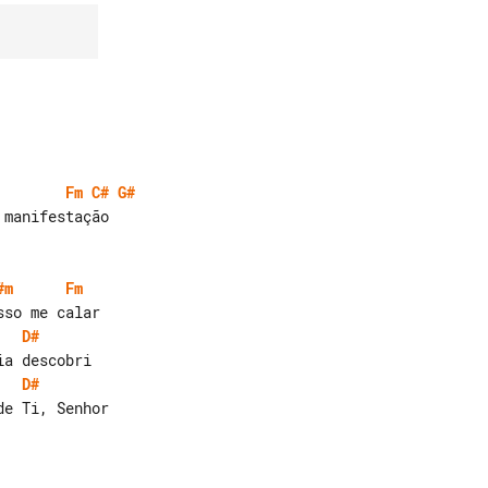
Fm
C#
G#
#m
Fm
D#
D#