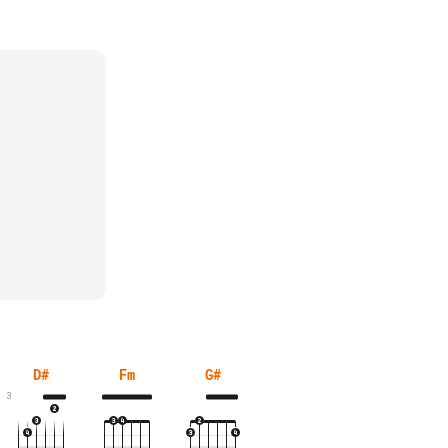
D#
Fm
G#
3