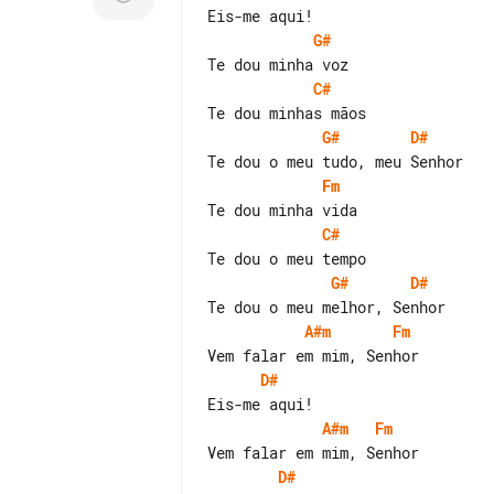
G#
C#
G#
D#
Fm
C#
G#
D#
A#m
Fm
D#
A#m
Fm
D#