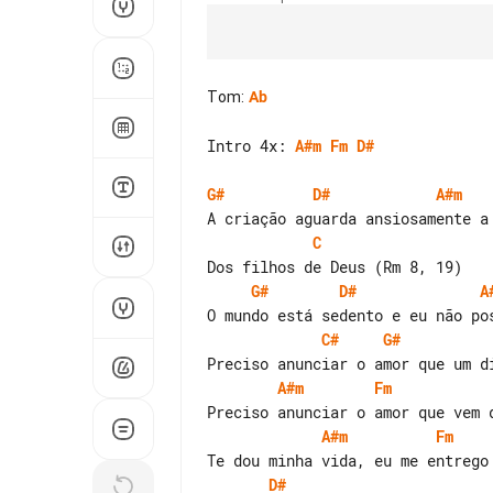
Tom
:
Ab
Intro 4x: 
A#m
Fm
D#
G#
D#
A#m
C
G#
D#
A
C#
G#
A#m
Fm
A#m
Fm
D#