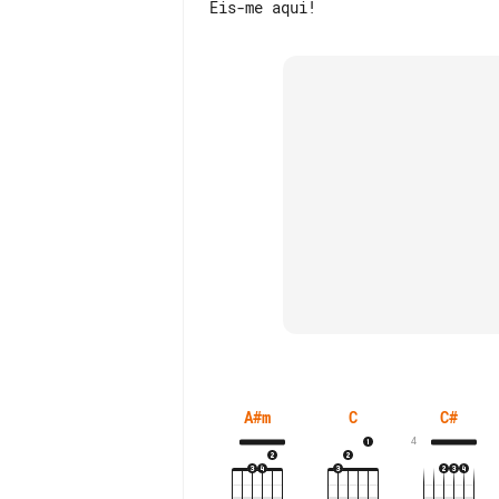
A#m
C
C#
4