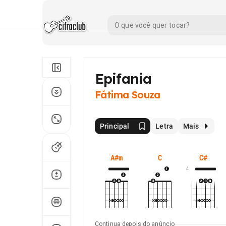
Epifania
Fátima Souza
Principal
Letra
Mais
A#m
C
C#
4
Continua depois do anúncio