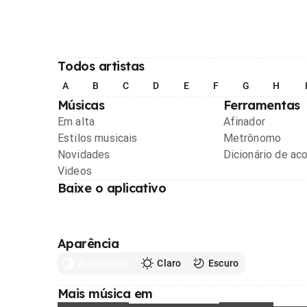
Todos artistas
A
B
C
D
E
F
G
H
Músicas
Ferramentas
Em alta
Afinador
Estilos musicais
Metrônomo
Novidades
Dicionário de ac
Videos
Baixe o aplicativo
Aparência
Automático
Claro
Escuro
Mais música em