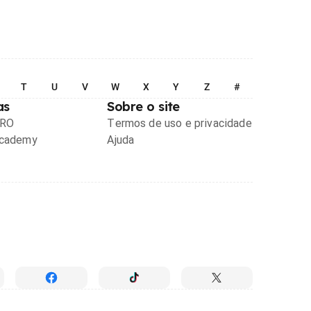
T
U
V
W
X
Y
Z
#
as
Sobre o site
PRO
Termos de uso e privacidade
Academy
Ajuda