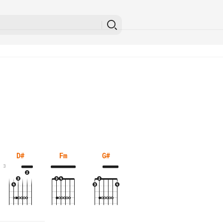
D#
Fm
G#
3