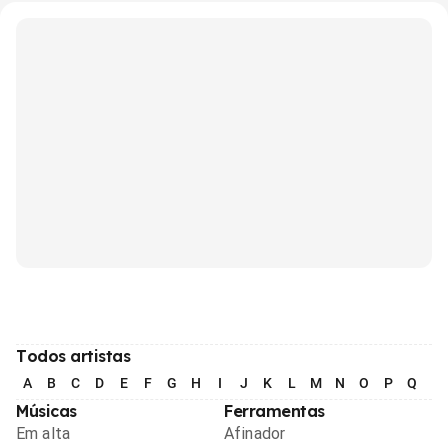
Todos artistas
A
B
C
D
E
F
G
H
I
J
K
L
M
N
O
P
Q
R
Músicas
Ferramentas
Em alta
Afinador