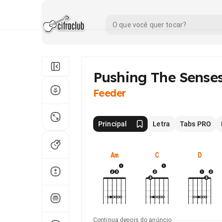
Pushing The Sense
Feeder
Principal
Letra
Tabs PRO
Am
C
D
Continua depois do anúncio