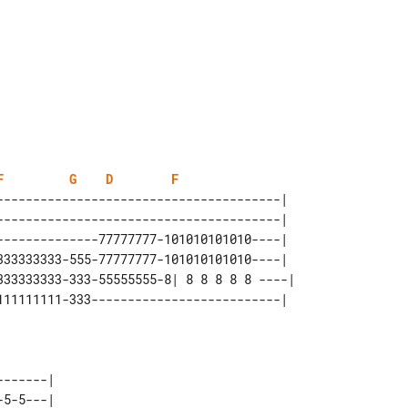
F
G
D
F
---------------------------------------|  

---------------------------------------|  

--------------77777777-101010101010----|  

333333333-555-77777777-101010101010----|  

333333333-333-55555555-8| 8 8 8 8 8 ----| 

------| 

5-5---| 
