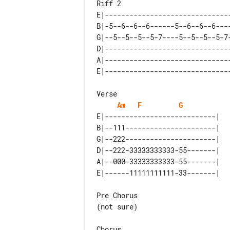
E|-------------------------------
B|-5--6--6--6------5--6--6--6----
G|--5--5--5--5-7----5--5--5--5-7-
D|-------------------------------
A|-------------------------------
Am
F
G
E|---------------------------| 

B|--111----------------------| 

G|--222----------------------| 

D|--222-33333333333-55-------| 

A|--000-33333333333-55-------| 

Pre Chorus

(not sure)
