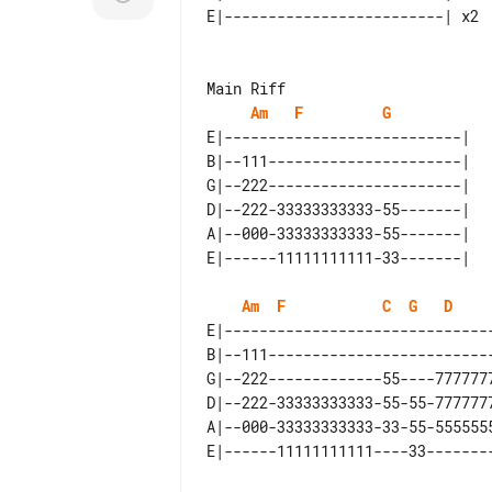
Am
F
G
E|---------------------------| 

B|--111----------------------| 

G|--222----------------------| 

D|--222-33333333333-55-------| 

A|--000-33333333333-55-------| 

Am
F
C
G
D
E|-------------------------------
B|--111--------------------------
G|--222-------------55----7777777
D|--222-33333333333-55-55-7777777
A|--000-33333333333-33-55-5555555