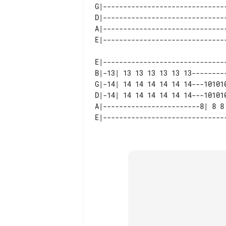
G|-------------------------------
D|-------------------------------
A|-------------------------------
E|-------------------------------
B|-13| 13 13 13 13 13 13---------
G|-14| 14 14 14 14 14 14---101010
D|-14| 14 14 14 14 14 14---101010
A|------------------------8| 8 8 