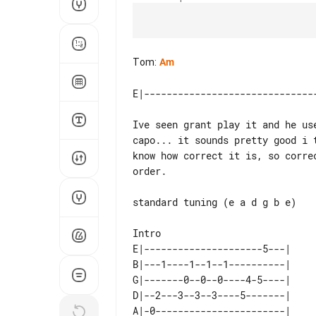
Tom
:
Am
Ive seen grant play it and he us
capo... it sounds pretty good i 
know how correct it is, so corre
order.

standard tuning (e a d g b e)

E|---------------------5---|    

B|---1----1--1--1----------|    

G|-------0--0--0----4-5----|    

D|--2---3--3--3----5-------|    

A|-0-----------------------|    
