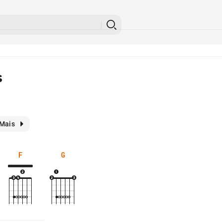
s
Mais
F
G