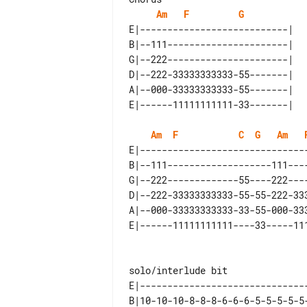
Am
F
G
E|---------------------------| 

B|--111----------------------| 

G|--222----------------------| 

D|--222-33333333333-55-------| 

A|--000-33333333333-55-------| 

Am
F
C
G
Am
E|------------------------------
B|--111-------------------111---
G|--222-------------55----222---
D|--222-33333333333-55-55-222-33
A|--000-33333333333-33-55-000-33
E|-------------------------------
B|10-10-10-8-8-8-6-6-6-5-5-5-5-5-