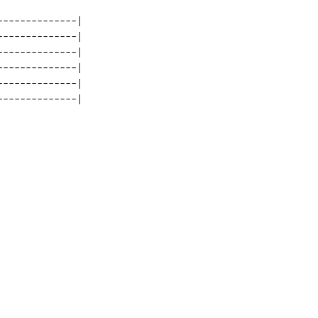
-------------| 

-------------| 

-------------| 

-------------| 

-------------| 
