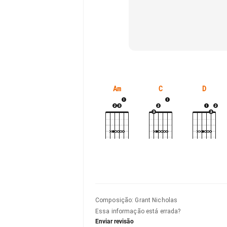
Am
C
D
Composição
:
Grant Nicholas
Essa informação está errada?
Enviar revisão