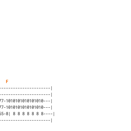
F
---------------------|  

---------------------|  

7-1010101010101010---|  

7-1010101010101010---|  

5-8| 8 8 8 8 8 8 8----| 
