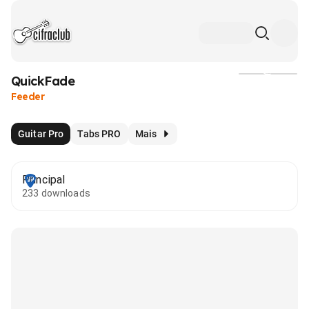
QuickFade
Mídia
Feeder
Guitar Pro
Tabs PRO
Mais
Principal
233 downloads