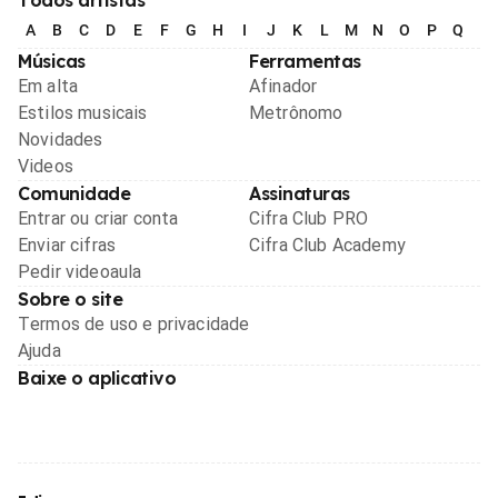
A
B
C
D
E
F
G
H
I
J
K
L
M
N
O
P
Q
R
Músicas
Ferramentas
Em alta
Afinador
Estilos musicais
Metrônomo
Novidades
Videos
Comunidade
Assinaturas
Entrar ou criar conta
Cifra Club PRO
Enviar cifras
Cifra Club Academy
Pedir videoaula
Sobre o site
Termos de uso e privacidade
Ajuda
Baixe o aplicativo