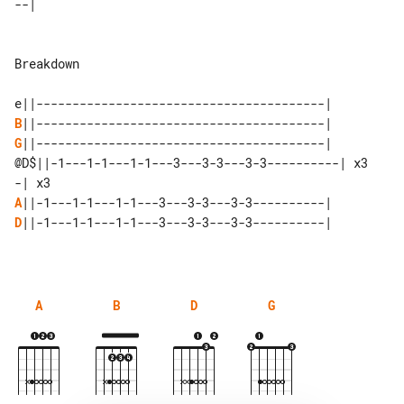
--|

Breakdown

B
G
||----------------------------------------|

@D$||-1---1-1---1-1---3---3-3---3-3----------| x3

A
D
||-1---1-1---1-1---3---3-3---3-3----------|

A
B
D
G