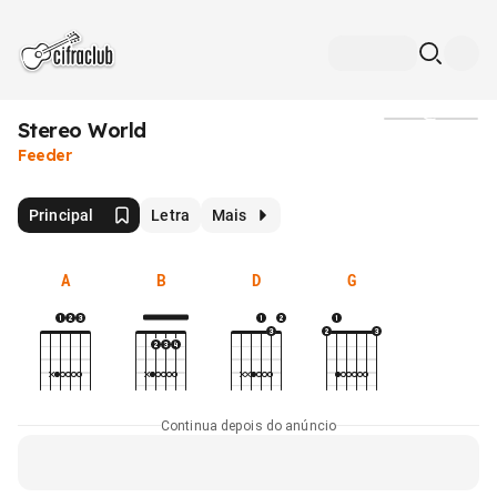
Stereo World
Mídia
Feeder
Principal
Letra
Mais
A
B
D
G
Continua depois do anúncio