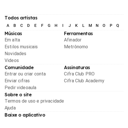
Todos artistas
A
B
C
D
E
F
G
H
I
J
K
L
M
N
O
P
Q
R
Músicas
Ferramentas
Em alta
Afinador
Estilos musicais
Metrônomo
Novidades
Videos
Comunidade
Assinaturas
Entrar ou criar conta
Cifra Club PRO
Enviar cifras
Cifra Club Academy
Pedir videoaula
Sobre o site
Termos de uso e privacidade
Ajuda
Baixe o aplicativo