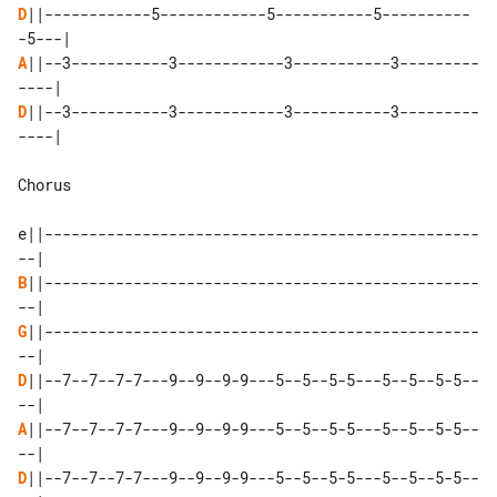
D
||------------5------------5-----------5----------
A
||--3-----------3------------3-----------3---------
D
||--3-----------3------------3-----------3---------
----|

Chorus

e||-------------------------------------------------
B
||-------------------------------------------------
G
||-------------------------------------------------
D
||--7--7--7-7---9--9--9-9---5--5--5-5---5--5--5-5--
A
||--7--7--7-7---9--9--9-9---5--5--5-5---5--5--5-5--
D
||--7--7--7-7---9--9--9-9---5--5--5-5---5--5--5-5--