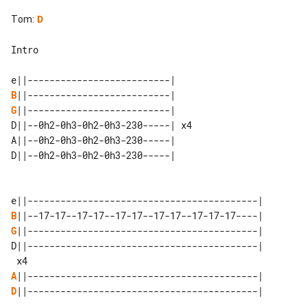
Tom
:
D
Intro

B
G
||--------------------------|

D||--0h2-0h3-0h2-0h3-230-----| x4

A||--0h2-0h3-0h2-0h3-230-----|

D||--0h2-0h3-0h2-0h3-230-----|

B
G
||------------------------------------------|

D||------------------------------------------|

A
D
||------------------------------------------|
