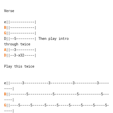
Verse

B
G
||------------|

D||--5---------| Then play intro 

A
D
||--3-x32-----|

Play this twice

e||------3------------3-----------3-----------3-----
B
||--------5------------5-----------5-----------5---
G
||----5-----5------5-----5-----5-----5-----5-----5-