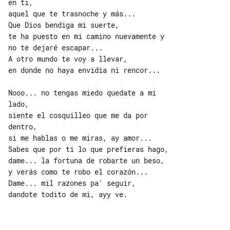
en ti,

aquel que te trasnoche y más...

Que Dios bendiga mi suerte,

te ha puesto en mi camino nuevamente y 

no te dejaré escapar...

A otro mundo te voy a llevar,

en donde no haya envidia ni rencor...

Nooo... no tengas miedo quedate a mi 

lado,

siente el cosquilleo que me da por 

dentro,

si me hablas o me miras, ay amor...

Sabes que por ti lo que prefieras hago,

dame... la fortuna de robarte un beso,

y verás como te robo el corazón...

Dame... mil razones pa' seguir,

dandote todito de mi, ayy ve.
