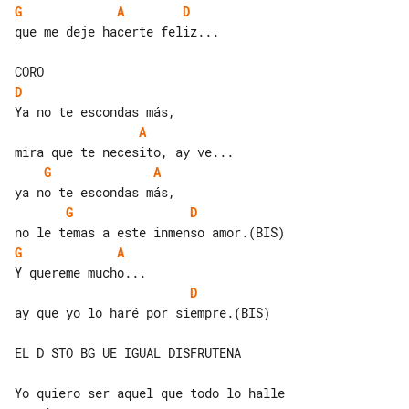
G
A
D
que me deje hacerte feliz...

D
A
G
A
G
D
G
A
D
ay que yo lo haré por siempre.(BIS)

EL D STO BG UE IGUAL DISFRUTENA

Yo quiero ser aquel que todo lo halle 
