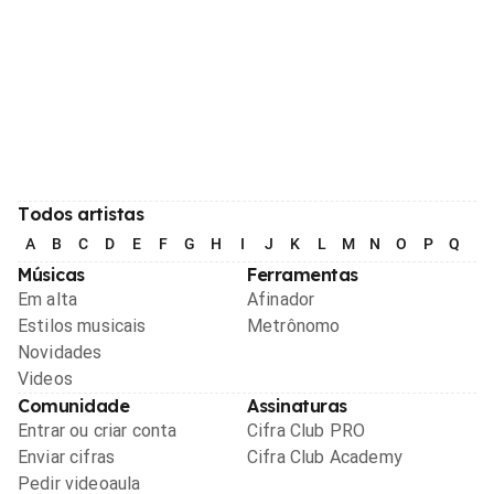
Todos artistas
A
B
C
D
E
F
G
H
I
J
K
L
M
N
O
P
Q
R
Músicas
Ferramentas
Em alta
Afinador
Estilos musicais
Metrônomo
Novidades
Videos
Comunidade
Assinaturas
Entrar ou criar conta
Cifra Club PRO
Enviar cifras
Cifra Club Academy
Pedir videoaula