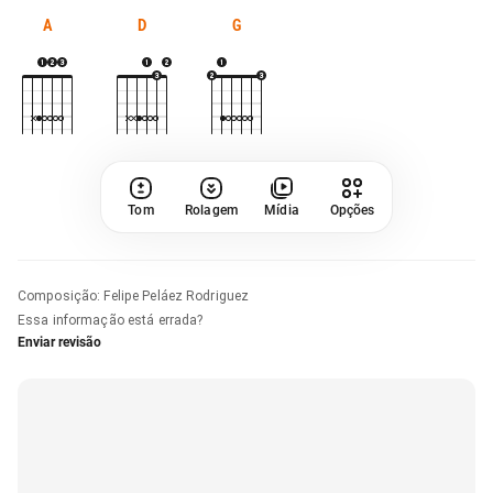
A
D
G
Tom
Rolagem
Mídia
Opções
Composição
:
Felipe Peláez Rodriguez
Essa informação está errada?
Enviar revisão