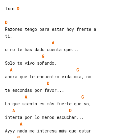
Tom
:
D
D
Razones tengo para estar hoy frente a 

A
G
A
G
D
A
G
A
D
A
G