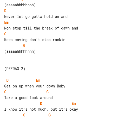
D
Em
C
G
(aaaaahhhhhhhh)

(REFRÃO 2)

D
Em
C
G
D
Em
C
G