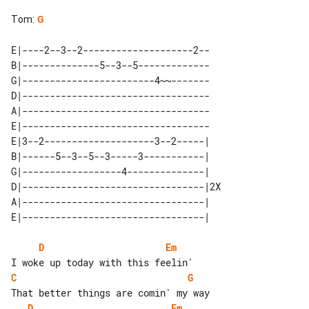
Tom
:
G
E|----2--3--2--------------------2--

B|--------------5--3--5-------------

G|------------------------4~~-------

D|----------------------------------

A|----------------------------------

E|----------------------------------

E|3--2--------------------3--2-----|   

B|------5--3--5--3-----3-----------|   

G|------------------4--------------|   

D|---------------------------------|2X 

A|---------------------------------|   

D
Em
C
G
D
Em