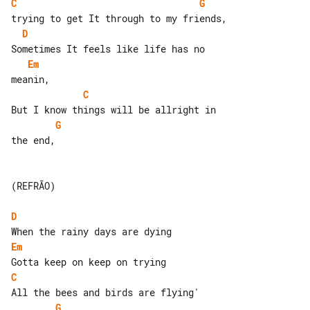
C
G
D
Em
C
G
the end,

(REFRÃO)

D
Em
C
G