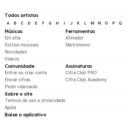
Todos artistas
A
B
C
D
E
F
G
H
I
J
K
L
M
N
O
P
Q
R
Músicas
Ferramentas
Em alta
Afinador
Estilos musicais
Metrônomo
Novidades
Videos
Comunidade
Assinaturas
Entrar ou criar conta
Cifra Club PRO
Enviar cifras
Cifra Club Academy
Pedir videoaula
Sobre o site
Termos de uso e privacidade
Ajuda
Baixe o aplicativo