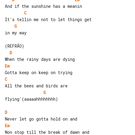
C
G
in my way

D
Em
C
G
flying'(aaaaahhhhhhhh)

D
Em