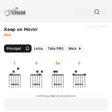
Keep on Movin'
Mídia
Five
Principal
Letra
Tabs PRO
Mais
C
D
Em
G
Continua depois do anúncio