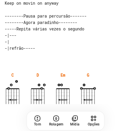
Keep on movin on anyway

--------Pausa para percursão-------

--------Agora paradinho--------    

-----Repita várias vezes o segundo 

-|---         

-|            

C
D
Em
G
Tom
Rolagem
Mídia
Opções