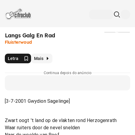
Langs Galg En Rad
Mídia
Fluisterwoud
Letra
Mais
Continua depois do anúncio
[3-7-2001 Gwydion Sagelinge]
Zwart oogt 't land op de vlakten rond Herzogenrath
Waar ruiters door de nevel snelden
Naar de weelde van Roof