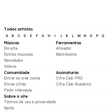
Todos artistas
A
B
C
D
E
F
G
H
I
J
K
L
M
N
O
P
Q
R
Músicas
Ferramentas
Em alta
Afinador
Estilos musicais
Metrônomo
Novidades
Videos
Comunidade
Assinaturas
Entrar ou criar conta
Cifra Club PRO
Enviar cifras
Cifra Club Academy
Pedir videoaula
Sobre o site
Termos de uso e privacidade
Ajuda