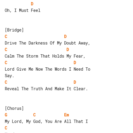
D
Oh, I Must Feel

C
D
C
D
C
D
Lord Give Me Now The Words I Need To 

C
D
Reveal The Truth And Make It Clear.

G
C
Em
C