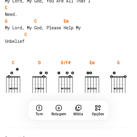
C
G
C
Em
C
C
D
D/F#
Em
G
Tom
Rolagem
Mídia
Opções