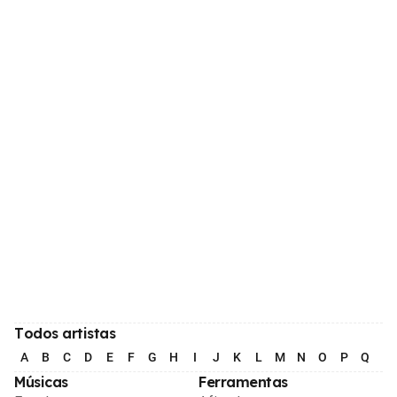
Todos artistas
A
B
C
D
E
F
G
H
I
J
K
L
M
N
O
P
Q
R
Músicas
Ferramentas