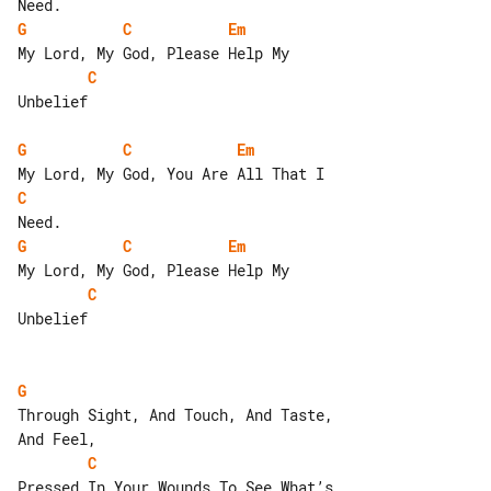
G
C
Em
C
Unbelief

G
C
Em
C
G
C
Em
C
Unbelief

G
Through Sight, And Touch, And Taste, 

C
Pressed In Your Wounds To See What’s 
