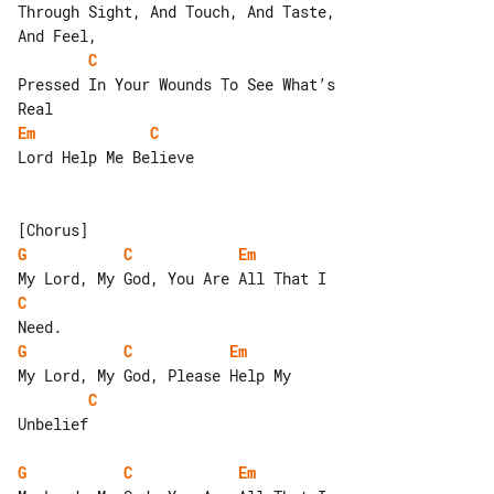
Through Sight, And Touch, And Taste, 

C
Pressed In Your Wounds To See What’s 

Em
C
Lord Help Me Believe

G
C
Em
C
G
C
Em
C
Unbelief

G
C
Em