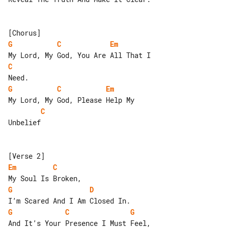
G
C
Em
C
G
C
Em
C
Unbelief

Em
C
G
D
G
C
G