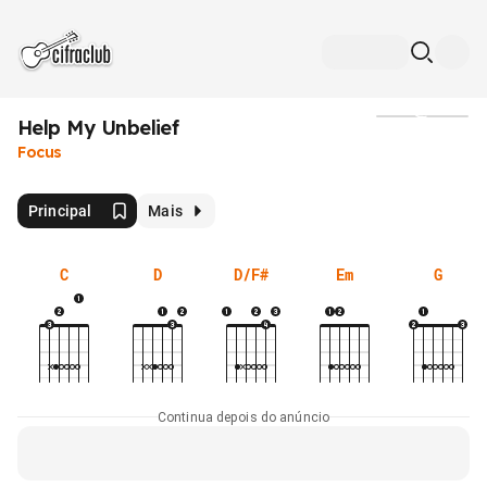
Help My Unbelief
Mídia
Focus
Principal
Mais
C
D
D/F#
Em
G
Continua depois do anúncio