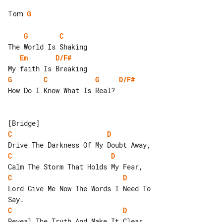
Tom
:
G
G
C
Em
D/F#
G
C
G
D/F#
How Do I Know What Is Real?

C
D
C
D
C
D
Lord Give Me Now The Words I Need To 

C
D
Reveal The Truth And Make It Clear.
