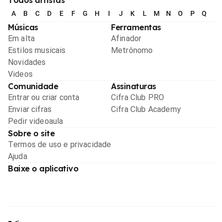
A
B
C
D
E
F
G
H
I
J
K
L
M
N
O
P
Q
R
Músicas
Ferramentas
Em alta
Afinador
Estilos musicais
Metrônomo
Novidades
Videos
Comunidade
Assinaturas
Entrar ou criar conta
Cifra Club PRO
Enviar cifras
Cifra Club Academy
Pedir videoaula
Sobre o site
Termos de uso e privacidade
Ajuda
Baixe o aplicativo