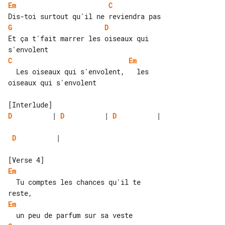
Em
C
G
D
Et ça t'fait marrer les oiseaux qui 

C
Em
  Les oiseaux qui s'envolent,   les 

oiseaux qui s'envolent

D
          | 
D
          | 
D
          |

D
          |

Em
  Tu comptes les chances qu'il te 

Em