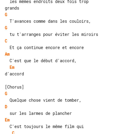
  les mêmes endroits deux fois trop 

G
G
C
Am
Em
d'accord

G
D
Em
C