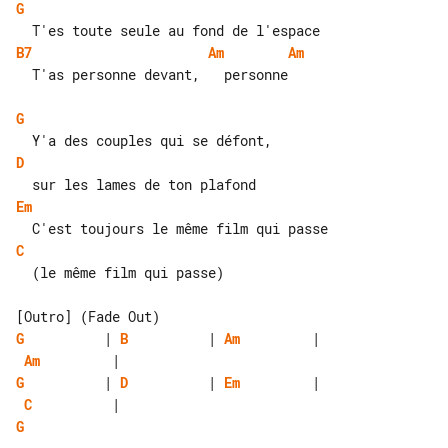
G
B7
Am
Am
  T'as personne devant,   personne

G
D
Em
C
  (le même film qui passe)

G
          | 
B
          | 
Am
Am
G
          | 
D
          | 
Em
C
G