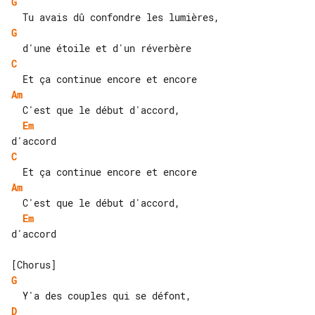
G
G
C
Am
Em
C
Am
Em
d'accord

G
D