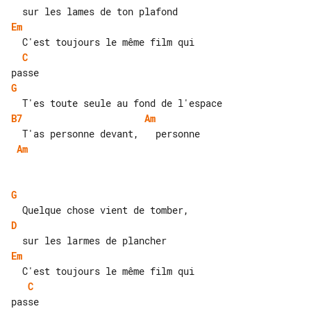
Em
C
G
B7
Am
Am
G
D
Em
C