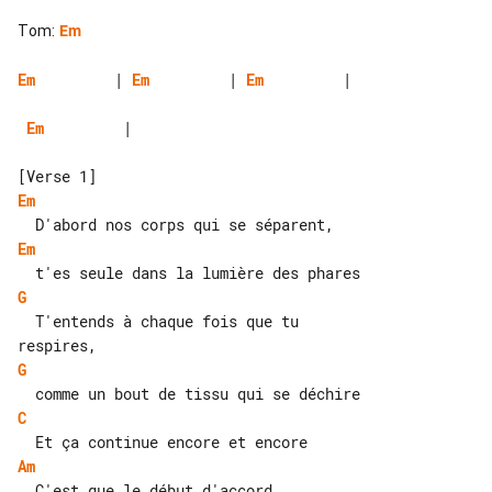
Tom
:
Em
Em
         | 
Em
         | 
Em
         |

Em
         |

Em
Em
G
  T'entends à chaque fois que tu 

G
C
Am