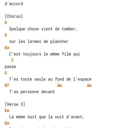
d'accord

G
D
Em
C
G
B7
Am
Am
  T'as personne devant

Em
Em