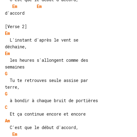
Em
Em
d'accord

Em
  L'instant d'après le vent se 

Em
  les heures s'allongent comme des 

G
  Tu te retrouves seule assise par 

G
C
Am
Em