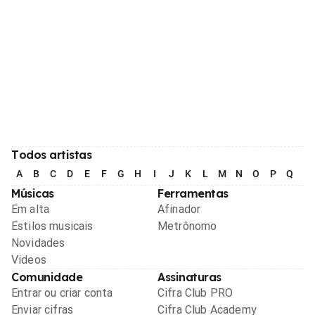
Todos artistas
A
B
C
D
E
F
G
H
I
J
K
L
M
N
O
P
Q
R
Músicas
Ferramentas
Em alta
Afinador
Estilos musicais
Metrônomo
Novidades
Videos
Comunidade
Assinaturas
Entrar ou criar conta
Cifra Club PRO
Enviar cifras
Cifra Club Academy