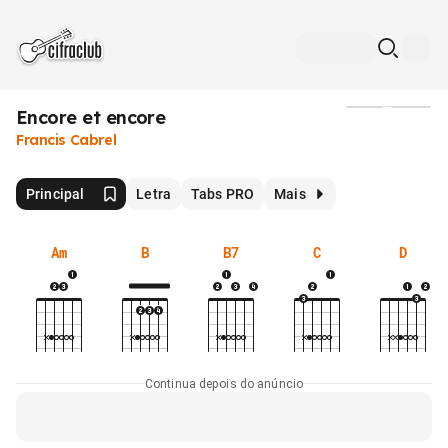
Encore et encore
Mídia
Francis Cabrel
Principal
Letra
Tabs PRO
Mais
Am
B
B7
C
D
Continua depois do anúncio