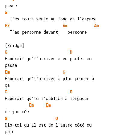
G
B7
Am
Am
  T'as personne devant,   personne

G
D
Faudrait qu't'arrives à en parler au 

Em
C
Faudrait qu't'arrives à plus penser à 

G
D
Em
Em
G
D
Dis-toi qu'il est de l'autre côté du 
