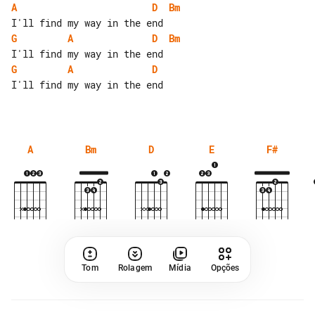
A
D
Bm
G
A
D
Bm
G
A
D
I'll find my way in the end

A
Bm
D
E
F#
Tom
Rolagem
Mídia
Opções