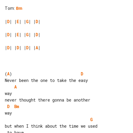
Tom
:
Bm
|
D
| |
E
| |
G
| |
D
|

|
D
| |
E
| |
G
| |
D
|

|
D
| |
D
| |
D
| |
A
|

(
A
)                             
D
A
way

D
Bm
G
but when I think about the time we used
