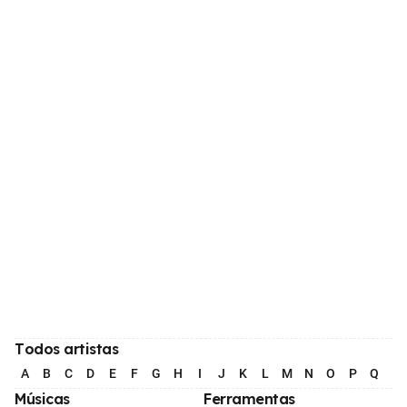
Todos artistas
A
B
C
D
E
F
G
H
I
J
K
L
M
N
O
P
Q
R
Músicas
Ferramentas