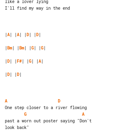
like a lover lying

I'll find my way in the end

|
A
| |
A
| |
D
| |
D
|

|
Bm
| |
Bm
| |
G
| |
G
|

|
D
| |
F#
| |
G
| |
A
|

|
D
| |
D
|

A
D
G
A
past a worn out poster saying "Don't 

look back"
