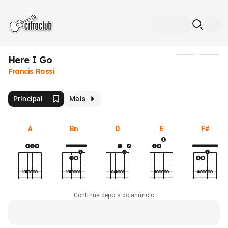
Here I Go
Mídia
Francis Rossi
Principal
Mais
A
Bm
D
E
F#
Continua depois do anúncio