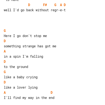
D
F#
G
A
D
well I'd go back without regr-e-t

G
D
A
D
G
D
A
D
I'll find my way in the end
