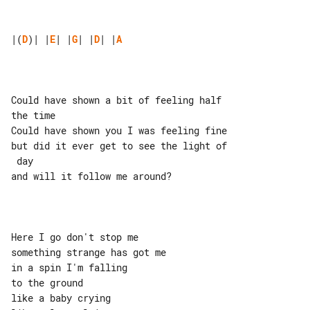
|(
D
)| |
E
| |
G
| |
D
| |
A
Could have shown a bit of feeling half 

the time

Could have shown you I was feeling fine

but did it ever get to see the light of

 day

and will it follow me around?

Here I go don't stop me

something strange has got me

in a spin I'm falling

to the ground

like a baby crying
