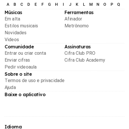
A
B
C
D
E
F
G
H
I
J
K
L
M
N
O
P
Q
R
Músicas
Ferramentas
Em alta
Afinador
Estilos musicais
Metrônomo
Novidades
Videos
Comunidade
Assinaturas
Entrar ou criar conta
Cifra Club PRO
Enviar cifras
Cifra Club Academy
Pedir videoaula
Sobre o site
Termos de uso e privacidade
Ajuda
Baixe o aplicativo
Idioma