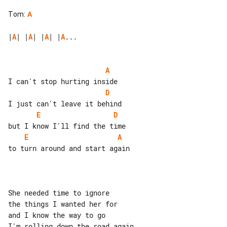
Tom
:
A
|
A
| |
A
| |
A
| |
A
...

A
D
E
D
E
A
to turn around and start again

She needed time to ignore

the things I wanted her for

and I know the way to go

I'm rolling down the road again
