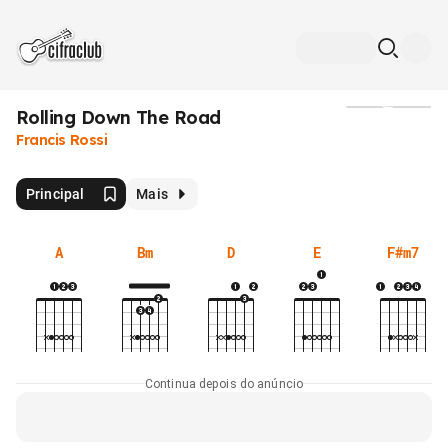
Rolling Down The Road
Mídia
Francis Rossi
Principal
Mais
A
Bm
D
E
F#m7
Continua depois do anúncio