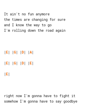
It ain't no fun anymore

the times are changing for sure

and I know the way to go

I'm rolling down the road again

|
E
| |
G
| |
D
| |
A
|

|
E
| |
G
| |
D
| |
E
|

|
E
|

right now I'm gonna have to fight it

somehow I'm gonna have to say goodbye
