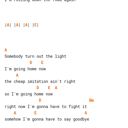
|
A
| |
A
| |
A
| |
E
|

A
D
E
A
D
E
A
D
Bm
A
E
A
somehow I'm gonna have to say goodbye
