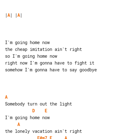
|
A
| |
A
|

I'm going home now

the cheap imitation ain't right

so I'm going home now

right now I'm gonna have to fight it

somehow I'm gonna have to say goodbye

A
D
E
A
F#m7
E
A