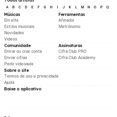
A
B
C
D
E
F
G
H
I
J
K
L
M
N
O
P
Q
R
Músicas
Ferramentas
Em alta
Afinador
Estilos musicais
Metrônomo
Novidades
Videos
Comunidade
Assinaturas
Entrar ou criar conta
Cifra Club PRO
Enviar cifras
Cifra Club Academy
Pedir videoaula
Sobre o site
Termos de uso e privacidade
Ajuda
Baixe o aplicativo