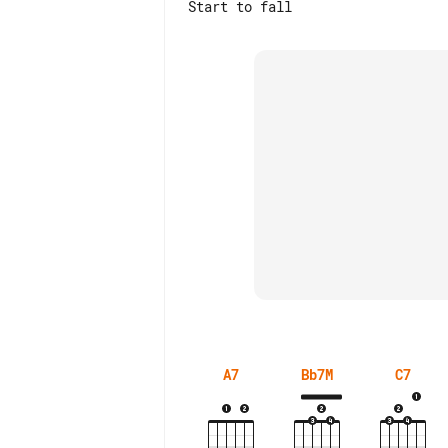
A7
Bb7M
C7