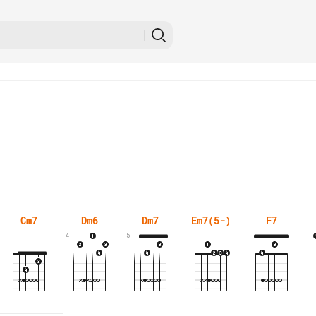
Cm7
Dm6
Dm7
Em7(5-)
F7
4
5