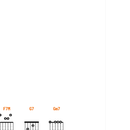
F7M
G7
Gm7