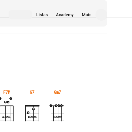
Listas
Academy
Mais
Mídia
F7M
G7
Gm7