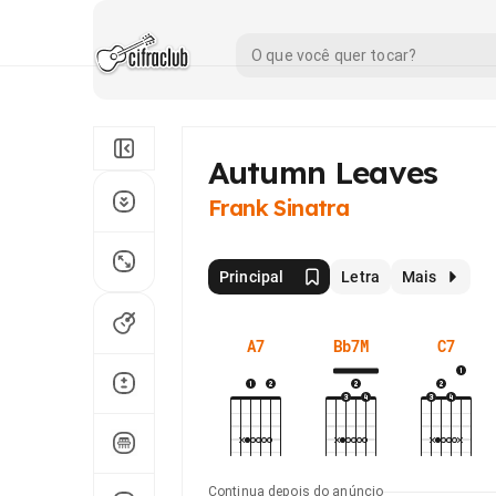
Autumn Leaves
Frank Sinatra
Principal
Letra
Mais
A7
Bb7M
C7
Continua depois do anúncio