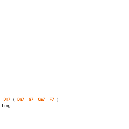
Dm7
 ( 
Dm7
G7
Cm7
F7
 )
