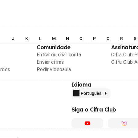
I
J
K
L
M
N
O
P
Q
R
S
Comunidade
Assinatur
Entrar ou criar conta
Cifra Club 
Enviar cifras
Cifra Club 
ordes
Pedir videoaula
Idioma
Português
Siga o Cifra Club