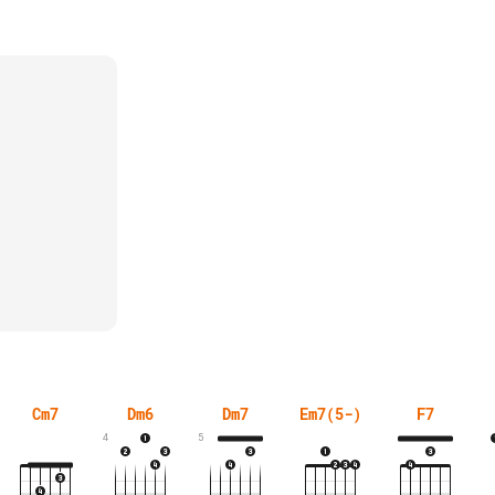
Cm7
Dm6
Dm7
Em7(5-)
F7
4
5