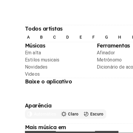
Todos artistas
A
B
C
D
E
F
G
H
Músicas
Ferramentas
Em alta
Afinador
Estilos musicais
Metrônomo
Novidades
Dicionário de ac
Videos
Baixe o aplicativo
Aparência
Automático
Claro
Escuro
Mais música em