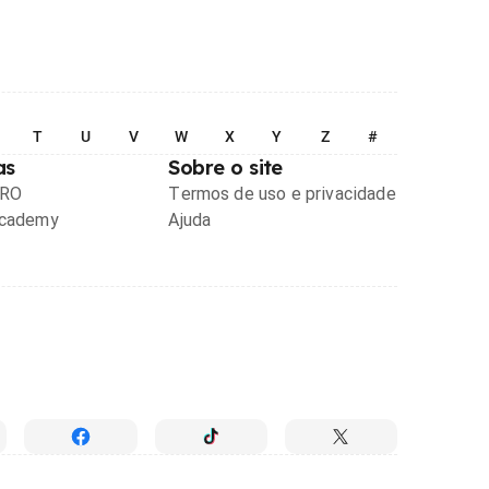
T
U
V
W
X
Y
Z
#
as
Sobre o site
PRO
Termos de uso e privacidade
Academy
Ajuda