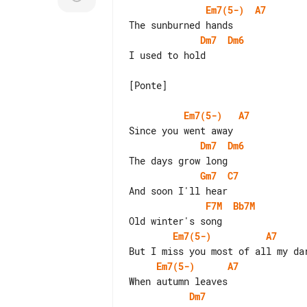
Em7(5-)
A7
Dm7
Dm6
I used to hold

[Ponte]

Em7(5-)
A7
Dm7
Dm6
Gm7
C7
F7M
Bb7M
Em7(5-)
A7
Em7(5-)
A7
Dm7