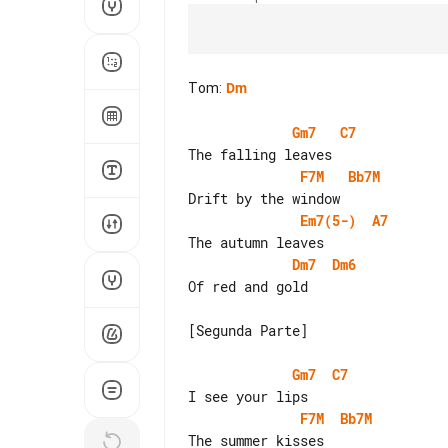
Tom
:
Dm
Gm7
C7
F7M
Bb7M
Em7(5-)
A7
Dm7
Dm6
Of red and gold

[Segunda Parte]

Gm7
C7
F7M
Bb7M