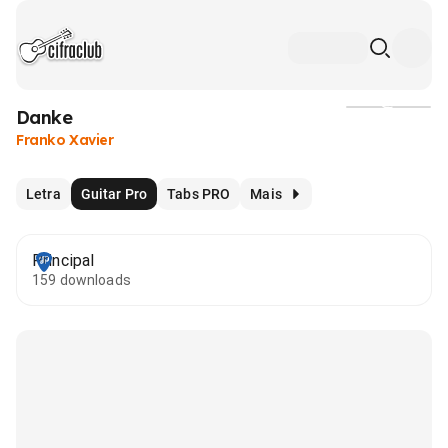
Danke
Mídia
Franko Xavier
Letra
Guitar Pro
Tabs PRO
Mais
Principal
159 downloads