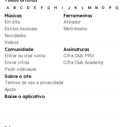
A
B
C
D
E
F
G
H
I
J
K
L
M
N
O
P
Q
R
Músicas
Ferramentas
Em alta
Afinador
Estilos musicais
Metrônomo
Novidades
Videos
Comunidade
Assinaturas
Entrar ou criar conta
Cifra Club PRO
Enviar cifras
Cifra Club Academy
Pedir videoaula
Sobre o site
Termos de uso e privacidade
Ajuda
Baixe o aplicativo