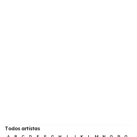
Todos artistas
A
B
C
D
E
F
G
H
I
J
K
L
M
N
O
P
Q
R