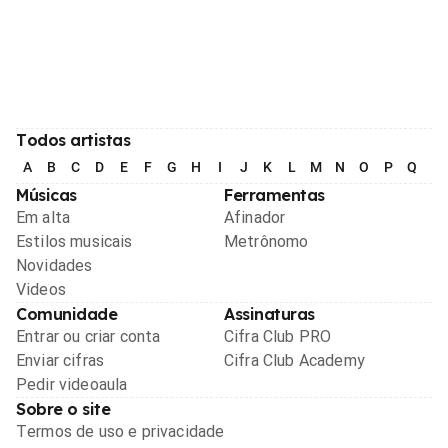
Todos artistas
A
B
C
D
E
F
G
H
I
J
K
L
M
N
O
P
Q
R
Músicas
Ferramentas
Em alta
Afinador
Estilos musicais
Metrônomo
Novidades
Videos
Comunidade
Assinaturas
Entrar ou criar conta
Cifra Club PRO
Enviar cifras
Cifra Club Academy
Pedir videoaula
Sobre o site
Termos de uso e privacidade