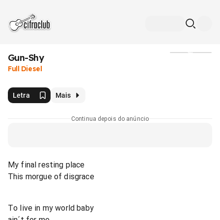
Gun-Shy
Mídia
Full Diesel
Letra
Mais
Continua depois do anúncio
My final resting place
This morgue of disgrace
To live in my world baby
ain´t for me