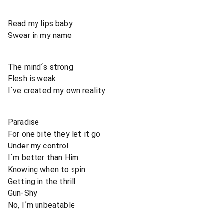
Read my lips baby
Swear in my name
The mind´s strong
Flesh is weak
I´ve created my own reality
Paradise
For one bite they let it go
Under my control
I´m better than Him
Knowing when to spin
Getting in the thrill
Gun-Shy
No, I´m unbeatable