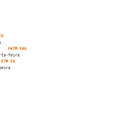
F6
F#7M
F#6
F7M
F6