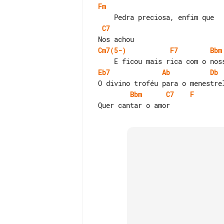
Fm
C7
Cm7(5-)
F7
Bbm
Eb7
Ab
Db
Bbm
C7
F