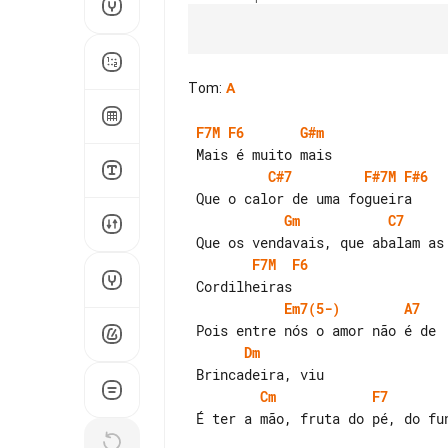
Tom
:
A
F7M
F6
G#m
C#7
F#7M
F#6
Gm
C7
F7M
F6
Em7(5-)
A7
Dm
Cm
F7
 É ter a mão, fruta do pé, do fundo de
