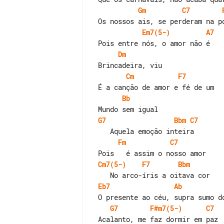
Gm
C7
Em7(5-)
A7
Dm
Cm
F7
Bb
G7
Bbm
C7
Fm
C7
Cm7(5-)
F7
Bbm
Eb7
Ab
G7
F#m7(5-)
C7