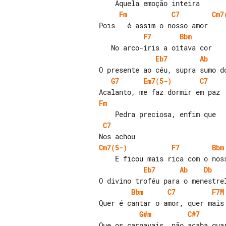
Fm
C7
Cm7
F7
Bbm
Eb7
Ab
G7
Em7(5-)
C7
Fm
C7
Cm7(5-)
F7
Bbm
Eb7
Ab
Db
Bbm
C7
F7M
G#m
C#7