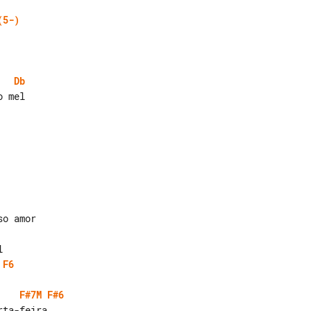
(5-)
Db
F6
F#7M
F#6