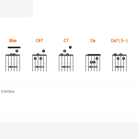
Bbm
C#7
C7
Cm
Cm7(5-)
e Sombra