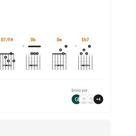
D7/F#
Db
Dm
Eb7
Em7(5-)
4
4
Envio por
+
4