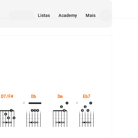
Listas
Academy
Mais
Mídia
D7/F#
Db
Dm
Eb7
Em7(5-)
4
4