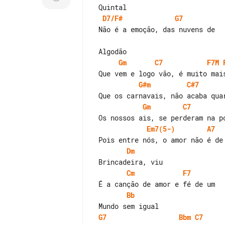
D7/F#
G7
 Não é a emoção, das nuvens de

Gm
C7
F7M
G#m
C#7
Gm
C7
Em7(5-)
A7
Dm
Cm
F7
Bb
G7
Bbm
C7