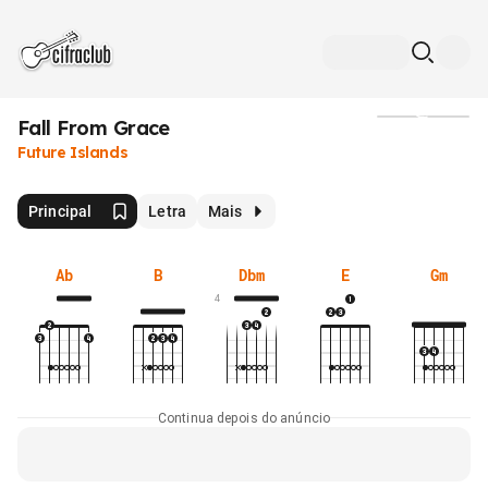
Fall From Grace
Mídia
Future Islands
Principal
Letra
Mais
Ab
B
Dbm
E
Gm
4
Continua depois do anúncio