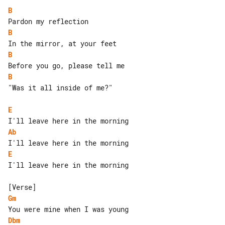
B
B
B
B
"Was it all inside of me?"

E
Ab
E
I'll leave here in the morning

Gm
Dbm