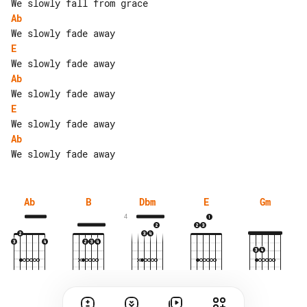
Ab
E
Ab
E
Ab
Ab
B
Dbm
E
Gm
4