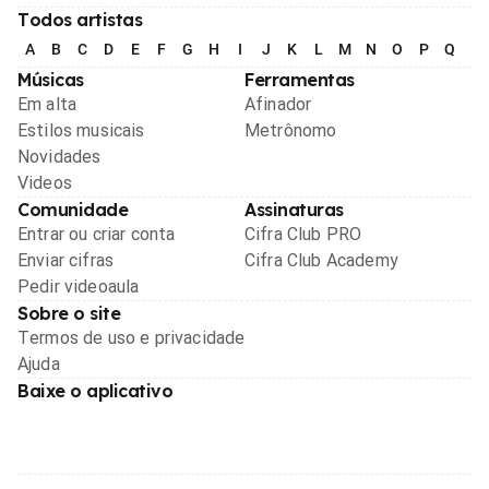
Todos artistas
A
B
C
D
E
F
G
H
I
J
K
L
M
N
O
P
Q
R
Músicas
Ferramentas
Em alta
Afinador
Estilos musicais
Metrônomo
Novidades
Videos
Comunidade
Assinaturas
Entrar ou criar conta
Cifra Club PRO
Enviar cifras
Cifra Club Academy
Pedir videoaula
Sobre o site
Termos de uso e privacidade
Ajuda
Baixe o aplicativo