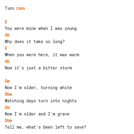
Tom
:
C#m
E
Ab
E
Ab
Now it's just a bitter storm

Gm
Dbm
Gm
Dbm
Tell me, what's been left to save?
