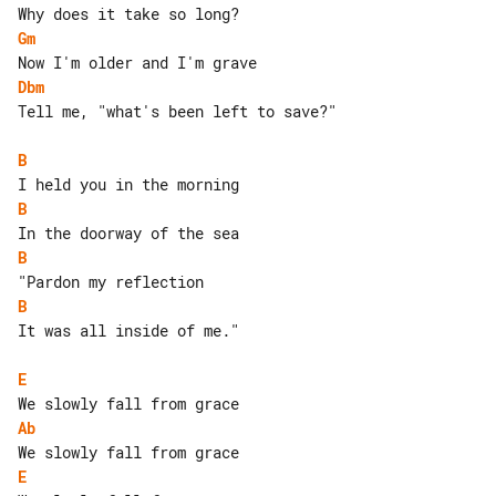
Gm
Dbm
Tell me, "what's been left to save?"

B
B
B
B
It was all inside of me."

E
Ab
E