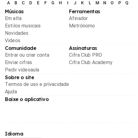
A
B
C
D
E
F
G
H
I
J
K
L
M
N
O
P
Q
R
Músicas
Ferramentas
Em alta
Afinador
Estilos musicais
Metrônomo
Novidades
Videos
Comunidade
Assinaturas
Entrar ou criar conta
Cifra Club PRO
Enviar cifras
Cifra Club Academy
Pedir videoaula
Sobre o site
Termos de uso e privacidade
Ajuda
Baixe o aplicativo
Idioma