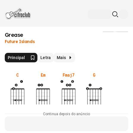
Grease
Mídia
Future Islands
Principal
Letra
Mais
C
Em
Fmaj7
G
Continua depois do anúncio