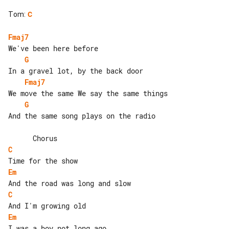
Tom
:
C
Fmaj7
G
Fmaj7
G
And the same song plays on the radio

C
Em
C
Em
I was a boy not long ago
