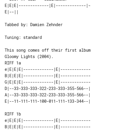
E|E|E|-------------|E|-------------|-

Tabbed by: Damien Zehnder

Tuning: standard

This song comes off their first album 

RIFF 1a

e|E|E|E|-------------|E|-------------

B|E|E|E|-------------|E|-------------

G|E|E|E|-------------|E|-------------

D|--33-333-333-322-233-333-355-566--|

A|--33-333-333-322-233-333-355-566--|

RIFF 1b

e|E|E|E|-------------|E|-------------

B|E|E|E|-------------|E|-------------
