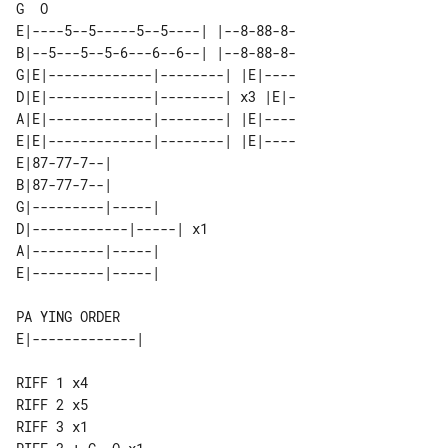
G  O

E|----5--5-----5--5----| |--8-88-8-

B|--5---5--5-6---6--6--| |--8-88-8-

G|E|-------------|--------| |E|----

D|E|-------------|--------| x3 |E|-

A|E|-------------|--------| |E|----

E|E|-------------|--------| |E|----

E|87-77-7--|             

B|87-77-7--|             

G|---------|-----|       

D|------------|-----| x1 

A|---------|-----|       

PA YING ORDER

RIFF 1 x4

RIFF 2 x5

RIFF 3 x1
