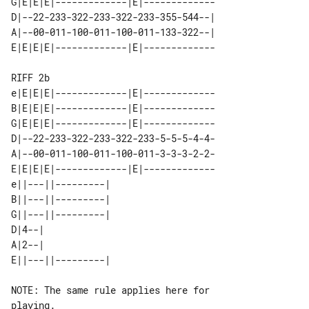
G|E|E|E|-------------|E|-------------

D|--22-233-322-233-322-233-355-544--|

A|--00-011-100-011-100-011-133-322--|

RIFF 2b

e|E|E|E|-------------|E|-------------

B|E|E|E|-------------|E|-------------

G|E|E|E|-------------|E|-------------

D|--22-233-322-233-322-233-5-5-5-4-4-

A|--00-011-100-011-100-011-3-3-3-2-2-

E|E|E|E|-------------|E|-------------

e||---||---------| 

B||---||---------| 

G||---||---------| 

D|4--|             

A|2--|             

NOTE: The same rule applies here for 

playing.
