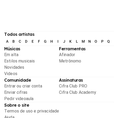
Todos artistas
A
B
C
D
E
F
G
H
I
J
K
L
M
N
O
P
Q
R
Músicas
Ferramentas
Em alta
Afinador
Estilos musicais
Metrônomo
Novidades
Videos
Comunidade
Assinaturas
Entrar ou criar conta
Cifra Club PRO
Enviar cifras
Cifra Club Academy
Pedir videoaula
Sobre o site
Termos de uso e privacidade
Ajuda