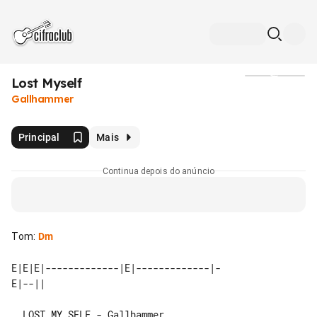
Lost Myself
Mídia
Gallhammer
Principal
Mais
Continua depois do anúncio
Tom
:
Dm
E|E|E|-------------|E|-------------|-

  LOST MY SELF - Gallhammer
