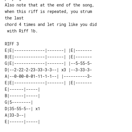
Also note that at the end of the song, 

when this riff is repeated, you strum 

the last

chord 4 times and let ring like you did

 with Riff 1b.

RIFF 3

E|E|-------------|-------| |E|-------

B|E|-------------|-------| |E|-------

G|E|-------------|-------| |--5-55-5-

D|--2-22-2-23-33-3-3--| x3 |--3-33-3-

A|--0-00-0-01-11-1-1--| |----------3-

E|E|-------------|-------| |E|-------

E|------|-----| 

B|------|-----| 

G|5--------|    

D|35-55-5--| x1 

A|33-3--|       
