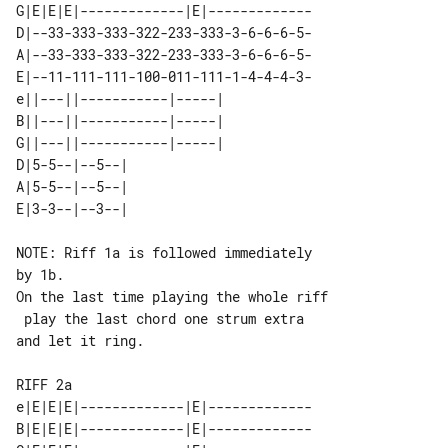
G|E|E|E|-------------|E|-------------

D|--33-333-333-322-233-333-3-6-6-6-5-

A|--33-333-333-322-233-333-3-6-6-6-5-

E|--11-111-111-100-011-111-1-4-4-4-3-

e||---||-----------|-----| 

B||---||-----------|-----| 

G||---||-----------|-----| 

D|5-5--|--5--|             

A|5-5--|--5--|             

NOTE: Riff 1a is followed immediately 

by 1b.

On the last time playing the whole riff

 play the last chord one strum extra 

and let it ring.

RIFF 2a

e|E|E|E|-------------|E|-------------

B|E|E|E|-------------|E|-------------
