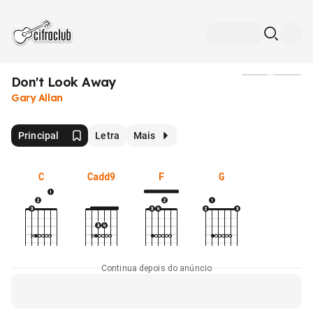
Don't Look Away
Mídia
Gary Allan
Principal
Letra
Mais
C
Cadd9
F
G
Continua depois do anúncio