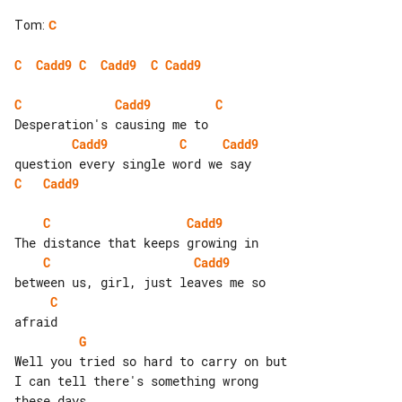
Tom
:
C
C
Cadd9
C
Cadd9
C
Cadd9
C
Cadd9
C
Cadd9
C
Cadd9
C
Cadd9
C
Cadd9
C
Cadd9
C
G
Well you tried so hard to carry on but 

I can tell there's something wrong 
