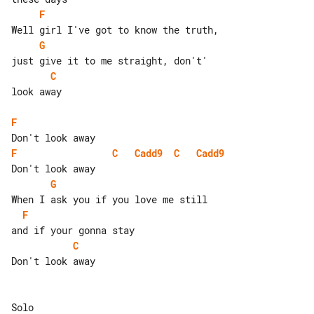
F
G
C
look away

F
F
C
Cadd9
C
Cadd9
G
F
C
Don't look away

Solo
