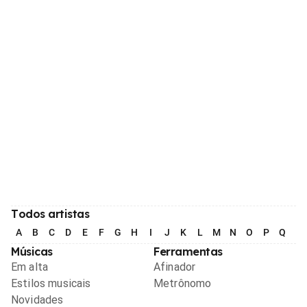
Todos artistas
A
B
C
D
E
F
G
H
I
J
K
L
M
N
O
P
Q
R
Músicas
Ferramentas
Em alta
Afinador
Estilos musicais
Metrônomo
Novidades