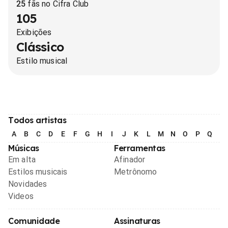
25
fãs no Cifra Club
105
Exibições
Clássico
Estilo musical
Todos artistas
A
B
C
D
E
F
G
H
I
J
K
L
M
N
O
P
Q
R
Músicas
Ferramentas
Em alta
Afinador
Estilos musicais
Metrônomo
Novidades
Videos
Comunidade
Assinaturas