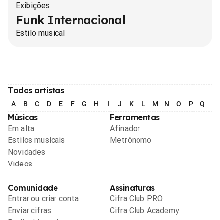
Exibições
Funk Internacional
Estilo musical
Todos artistas
A
B
C
D
E
F
G
H
I
J
K
L
M
N
O
P
Q
R
Músicas
Ferramentas
Em alta
Afinador
Estilos musicais
Metrônomo
Novidades
Videos
Comunidade
Assinaturas
Entrar ou criar conta
Cifra Club PRO
Enviar cifras
Cifra Club Academy