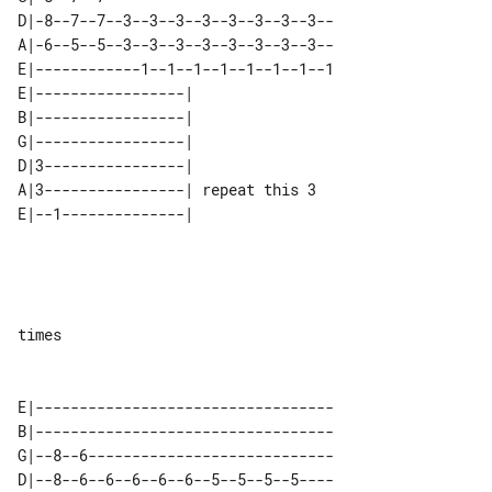
D|-8--7--7--3--3--3--3--3--3--3--3--

A|-6--5--5--3--3--3--3--3--3--3--3--

E|------------1--1--1--1--1--1--1--1

E|-----------------|               

B|-----------------|               

G|-----------------|               

D|3----------------|               

A|3----------------| repeat this 3 

E|--1--------------|               

times 

E|----------------------------------

B|----------------------------------

G|--8--6----------------------------

D|--8--6--6--6--6--6--5--5--5--5----
