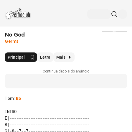
No God
Mídia
Germs
Principal
Letra
Mais
Continua depois do anúncio
Tom
:
Bb
INTRO

E|----------------------------------

B|----------------------------------

G|-8--7--7--------------------------
