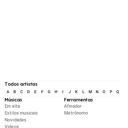
Todos artistas
A
B
C
D
E
F
G
H
I
J
K
L
M
N
O
P
Q
R
Músicas
Ferramentas
Em alta
Afinador
Estilos musicais
Metrônomo
Novidades
Videos