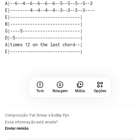
A|--6--4--6--6--6--6--5--5--5--5--3 

E|--------4--4--4--4--3--3--3--3----

E|----------------------------|   

B|----------------------------|   

G|----5-----------------------|   

D|-5--------------------------|   

A|times 12 on the last chord--|   

Tom
Rolagem
Mídia
Opções
Composição
:
Pat Smear e Bobby Pyn
Essa informação está errada?
Enviar revisão