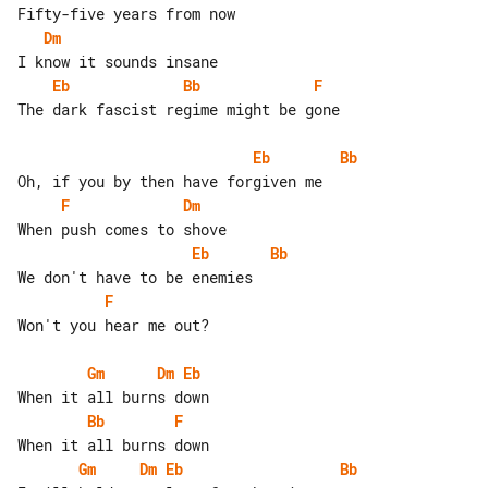
Dm
Eb
Bb
F
The dark fascist regime might be gone

Eb
Bb
F
Dm
Eb
Bb
F
Won't you hear me out?

Gm
Dm
Eb
Bb
F
Gm
Dm
Eb
Bb