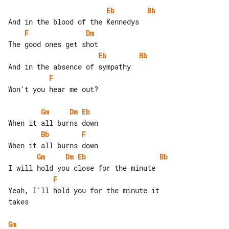
Eb
Bb
F
Dm
Eb
Bb
F
Won't you hear me out?

Gm
Dm
Eb
Bb
F
Gm
Dm
Eb
Bb
F
Yeah, I'll hold you for the minute it 

takes

Gm