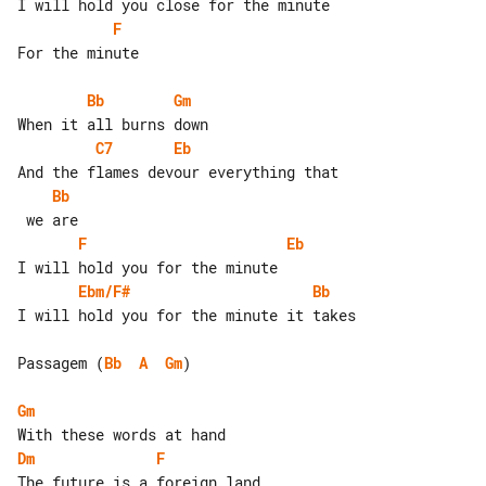
F
For the minute

Bb
Gm
C7
Eb
Bb
F
Eb
Ebm/F#
Bb
I will hold you for the minute it takes

Passagem (
Bb
A
Gm
)

Gm
Dm
F