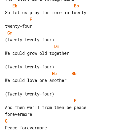
Eb
Bb
F
Gm
Dm
We could grow old together

Eb
Bb
We could love one another

F
And then we'll from then be peace 

G
Peace forevermore
