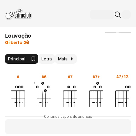
Louvação
Mídia
Gilberto Gil
Principal
Letra
Mais
A
A6
A7
A7+
A7/13
4
Continua depois do anúncio