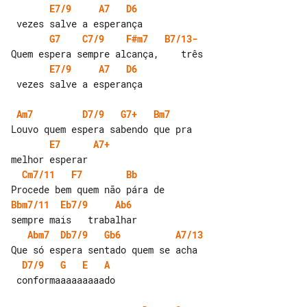
E7/9
A7
D6
G7
C7/9
F#m7
B7/13-
E7/9
A7
D6
 vezes salve a esperança

Am7
D7/9
G7+
Bm7
E7
A7+
Cm7/11
F7
Bb
Bbm7/11
Eb7/9
Ab6
Abm7
Db7/9
Gb6
A7/13
D7/9
G
E
A
 conformaaaaaaaaado
