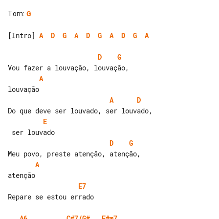
Tom
:
G
[Intro] 
A
D
G
A
D
G
A
D
G
A
D
G
A
A
D
E
D
G
A
E7
Repare se estou errado

A6
C#7/G#
F#m7