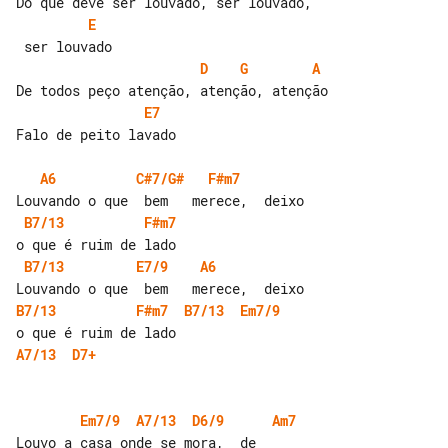
E
D
G
A
E7
Falo de peito lavado

A6
C#7/G#
F#m7
B7/13
F#m7
B7/13
E7/9
A6
B7/13
F#m7
B7/13
Em7/9
A7/13
D7+
Em7/9
A7/13
D6/9
Am7