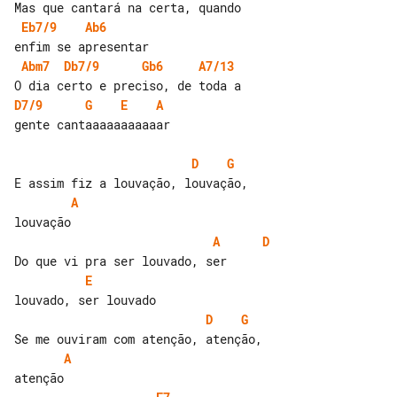
Eb7/9
Ab6
Abm7
Db7/9
Gb6
A7/13
D7/9
G
E
A
gente cantaaaaaaaaaaar

D
G
A
A
D
E
D
G
A