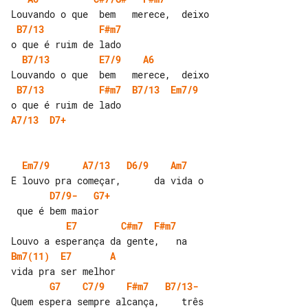
B7/13
F#m7
B7/13
E7/9
A6
B7/13
F#m7
B7/13
Em7/9
A7/13
D7+
Em7/9
A7/13
D6/9
Am7
D7/9-
G7+
E7
C#m7
F#m7
Bm7(11)
E7
A
G7
C7/9
F#m7
B7/13-