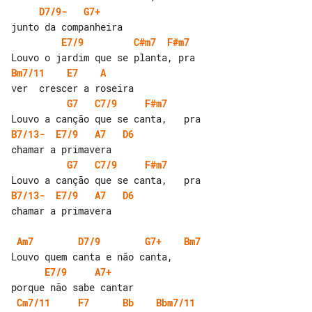
D7/9-
G7+
E7/9
C#m7
F#m7
Bm7/11
E7
A
G7
C7/9
F#m7
B7/13-
E7/9
A7
D6
G7
C7/9
F#m7
B7/13-
E7/9
A7
D6
chamar a primavera

Am7
D7/9
G7+
Bm7
E7/9
A7+
Cm7/11
F7
Bb
Bbm7/11