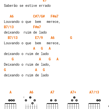
E7
Saberão se estive errado

A6
C#7/G#
F#m7
B7/13
F#m7
B7/13
E7/9
A6
G
A
G
A
G
A
G
A
G
A
G
A
A6
A7
A7+
A7/13
4