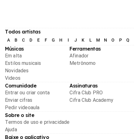
Todos artistas
A
B
C
D
E
F
G
H
I
J
K
L
M
N
O
P
Q
R
Músicas
Ferramentas
Em alta
Afinador
Estilos musicais
Metrônomo
Novidades
Videos
Comunidade
Assinaturas
Entrar ou criar conta
Cifra Club PRO
Enviar cifras
Cifra Club Academy
Pedir videoaula
Sobre o site
Termos de uso e privacidade
Ajuda
Baixe o aplicativo