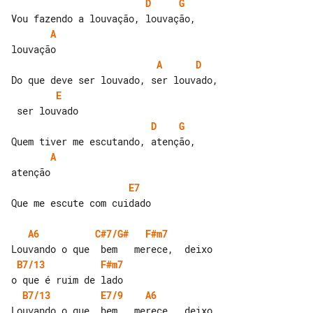
D
G
A
A
D
E
D
G
A
E7
Que me escute com cuidado

A6
C#7/G#
F#m7
B7/13
F#m7
B7/13
E7/9
A6