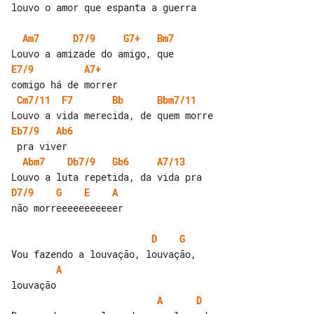
louvo o amor que espanta a guerra

Am7
D7/9
G7+
Bm7
E7/9
A7+
Cm7/11
F7
Bb
Bbm7/11
Eb7/9
Ab6
Abm7
Db7/9
Gb6
A7/13
D7/9
G
E
A
não morreeeeeeeeeeer

D
G
A
A
D