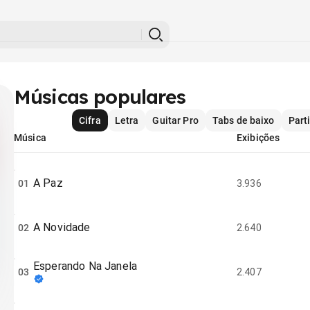
Músicas populares
Cifra
Letra
Guitar Pro
Tabs de baixo
Part
Música
Exibições
A Paz
01
3.936
A Novidade
02
2.640
Esperando Na Janela
03
2.407