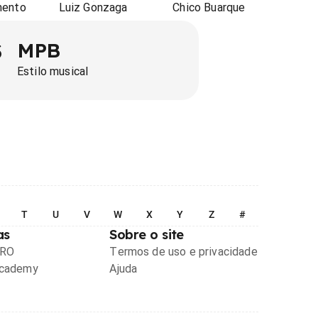
mento
Luiz Gonzaga
Chico Buarque
MPB
3
Estilo musical
T
U
V
W
X
Y
Z
#
as
Sobre o site
PRO
Termos de uso e privacidade
Academy
Ajuda