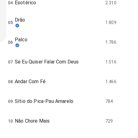
Esotérico
04
2.310
Drão
05
1.809
Palco
06
1.786
Se Eu Quiser Falar Com Deus
07
1.516
Andar Com Fé
08
1.466
Sítio do Pica-Pau Amarelo
09
784
Não Chore Mais
10
729