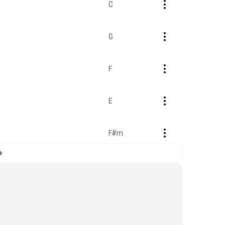
C
G
F
E
F#m