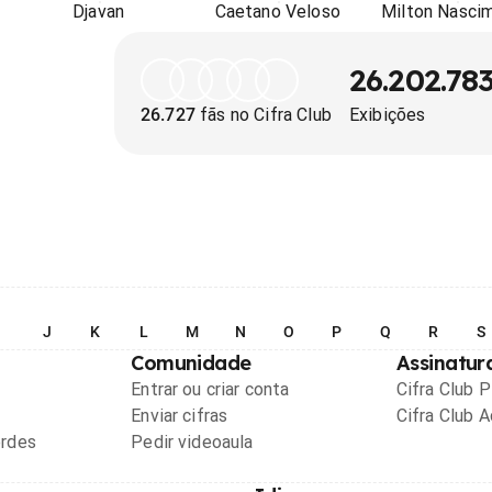
Djavan
Caetano Veloso
Milton Nasci
26.202.78
26.727
fãs no Cifra Club
Exibições
I
J
K
L
M
N
O
P
Q
R
S
Comunidade
Assinatur
Entrar ou criar conta
Cifra Club 
Enviar cifras
Cifra Club 
ordes
Pedir videoaula