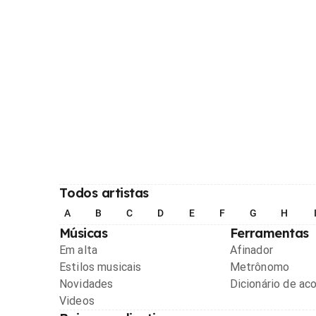
Todos artistas
A
B
C
D
E
F
G
H
Músicas
Ferramentas
Em alta
Afinador
Estilos musicais
Metrônomo
Novidades
Dicionário de ac
Videos