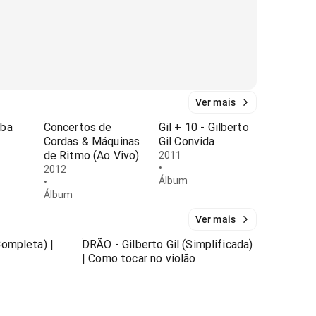
Ver mais
mba
Concertos de
Gil + 10 - Gilberto
Cordas & Máquinas
Gil Convida
de Ritmo (Ao Vivo)
2011
•
2012
Álbum
•
Álbum
Ver mais
Completa) |
DRÃO - Gilberto Gil (Simplificada)
| Como tocar no violão