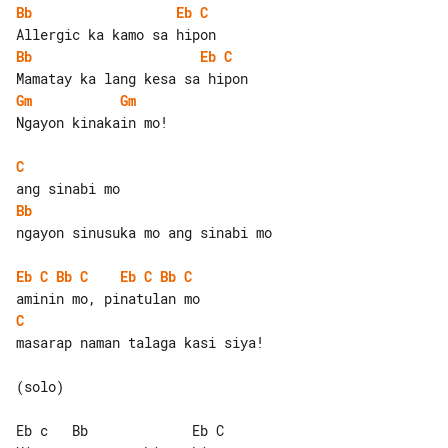
Bb
Eb
C
Bb
Eb
C
Gm
Gm
Ngayon kinakain mo!

C
Bb
ngayon sinusuka mo ang sinabi mo

Eb
C
Bb
C
Eb
C
Bb
C
C
masarap naman talaga kasi siya!

(solo)

Eb c   Bb             Eb C
