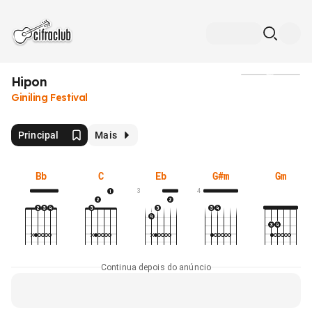
Hipon
Mídia
Giniling Festival
Principal
Mais
Bb
C
Eb
G#m
Gm
3
4
Continua depois do anúncio