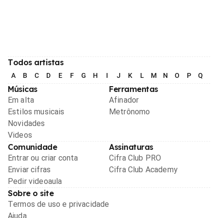
Todos artistas
A
B
C
D
E
F
G
H
I
J
K
L
M
N
O
P
Q
R
Músicas
Ferramentas
Em alta
Afinador
Estilos musicais
Metrônomo
Novidades
Videos
Comunidade
Assinaturas
Entrar ou criar conta
Cifra Club PRO
Enviar cifras
Cifra Club Academy
Pedir videoaula
Sobre o site
Termos de uso e privacidade
Ajuda