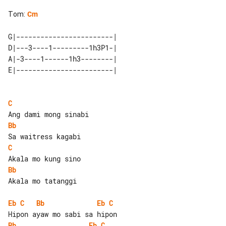
Tom
:
Cm
G|------------------------| 

D|---3----1---------1h3P1-| 

A|-3----1------1h3--------| 

C
Bb
C
Bb
Akala mo tatanggi

Eb
C
Bb
Eb
C
Bb
Eb
C