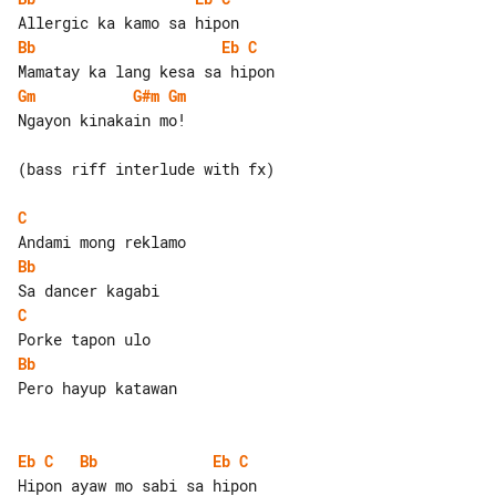
Bb
Eb
C
Gm
G#m
Gm
Ngayon kinakain mo!

(bass riff interlude with fx)

C
Bb
C
Bb
Pero hayup katawan

Eb
C
Bb
Eb
C