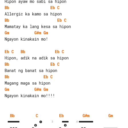
Bb
Eb
C
Bb
Eb
C
Gm
G#m
Gm
Ngayon kinakain mo!

Eb
C
Bb
Eb
C
Bb
Eb
C
Bb
Eb
C
Gm
G#m
Gm
Bb
C
Eb
G#m
Gm
3
4