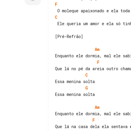
F
C
 Ele queria um amor e ela só tinha pena, só tinha pena

[Pré-Refrão]

Am
F
C
G
Essa menina solta

Am
F