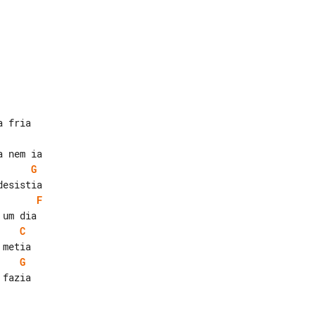
G
F
C
G
fazia
