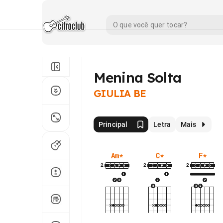
Menina Solta
GIULIA BE
Principal
Letra
Mais
Am
*
C
*
F
*
2
2
2