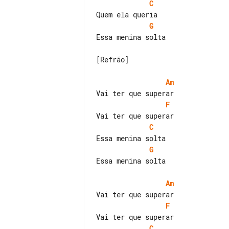
C
G
Essa menina solta

[Refrão]

Am
F
C
G
Essa menina solta

Am
F
C