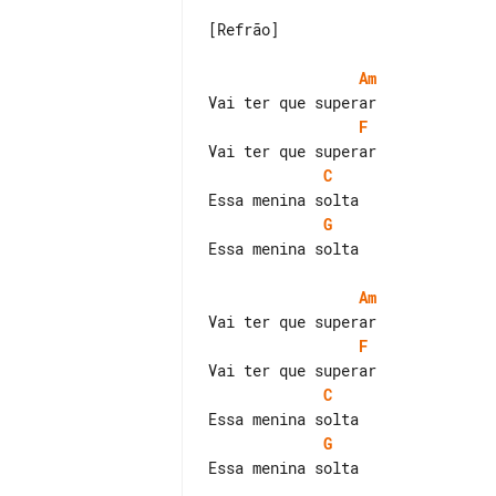
[Refrão]

Am
F
C
G
Essa menina solta

Am
F
C
G
Essa menina solta
