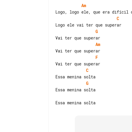
Am
C
G
Am
F
C
G
Essa menina solta
