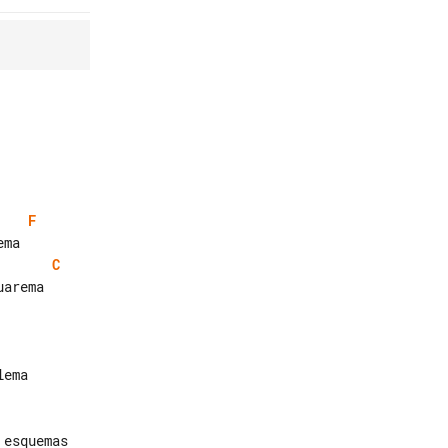
F
C
arema

ema
