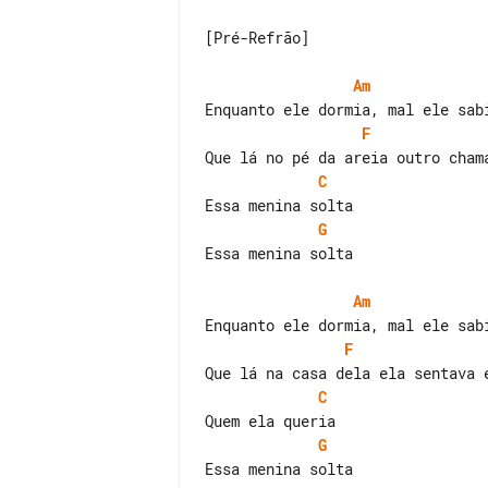
[Pré-Refrão]

Am
F
C
G
Essa menina solta

Am
F
C
G
Essa menina solta
