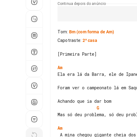
Continua depois do anúncio
Tom
:
Bm
(com forma de Am)
Capotraste
:
2ª casa
[Primeira Parte]

Am
Foram ver o campeonato lá em Saqu
G
Mas só deu problema, só deu probl
Am