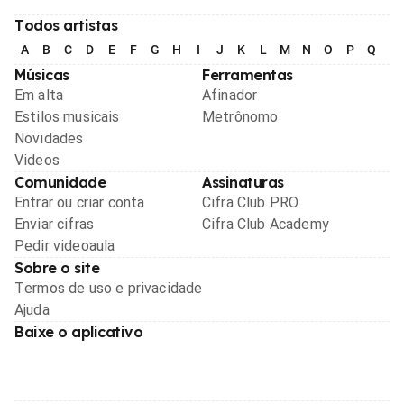
Todos artistas
A
B
C
D
E
F
G
H
I
J
K
L
M
N
O
P
Q
R
Músicas
Ferramentas
Em alta
Afinador
Estilos musicais
Metrônomo
Novidades
Videos
Comunidade
Assinaturas
Entrar ou criar conta
Cifra Club PRO
Enviar cifras
Cifra Club Academy
Pedir videoaula
Sobre o site
Termos de uso e privacidade
Ajuda
Baixe o aplicativo