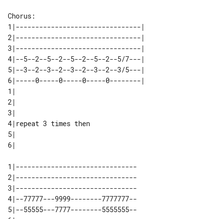
1|--------------------------------|  

2|--------------------------------|  

3|--------------------------------|  

4|--5--2--5--2--5--2--5--2--5/7---|  

5|--3--2--3--2--3--2--3--2--3/5---|  

6|-----0-----0-----0-----0--------|  

1|                    

2|                    

3|                    

4|repeat 3 times then 

5|                    

1|-------------------------------

2|-------------------------------

3|-------------------------------

4|--77777---9999--------7777777--

5|--55555---7777--------5555555--
