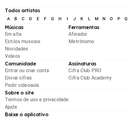
Todos artistas
A
B
C
D
E
F
G
H
I
J
K
L
M
N
O
P
Q
R
Músicas
Ferramentas
Em alta
Afinador
Estilos musicais
Metrônomo
Novidades
Videos
Comunidade
Assinaturas
Entrar ou criar conta
Cifra Club PRO
Enviar cifras
Cifra Club Academy
Pedir videoaula
Sobre o site
Termos de uso e privacidade
Ajuda
Baixe o aplicativo