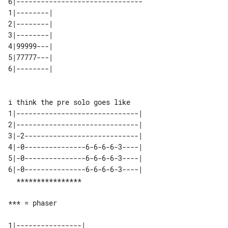
6|-------------------------------

1|--------| 

2|--------| 

3|--------| 

4|99999---| 

5|77777---| 

1|------------------------------| 

2|------------------------------| 

3|-2----------------------------| 

4|-0---------------6-6-6-6-3----| 

5|-0---------------6-6-6-6-3----| 

6|-0---------------6-6-6-6-3----| 

*** = phaser

1|----------------| 
