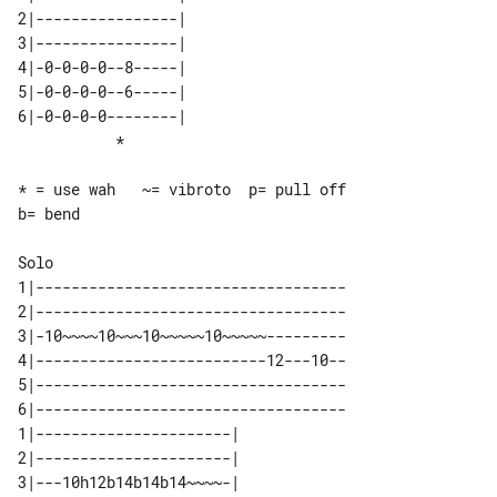
2|----------------| 

3|----------------| 

4|-0-0-0-0--8-----| 

5|-0-0-0-0--6-----| 

6|-0-0-0-0--------| 

* = use wah   ~= vibroto  p= pull off  

b= bend

1|-----------------------------------

2|-----------------------------------

3|-10~~~~10~~~10~~~~~10~~~~~---------

4|--------------------------12---10--

5|-----------------------------------

6|-----------------------------------

1|----------------------| 

2|----------------------| 

3|---10h12b14b14b14~~~~-| 
