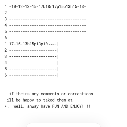
1|-10-12-13-15-17b18r17p15p13h15-13-

2|----------------------------------

3|----------------------------------

4|----------------------------------

5|----------------------------------

6|----------------------------------

1|17-15-13h15p13p10~~~-| 

2|---------------------| 

3|---------------------| 

4|---------------------| 

5|---------------------| 

  if theirs any comments or corrections

 ill be happy to taked them at
