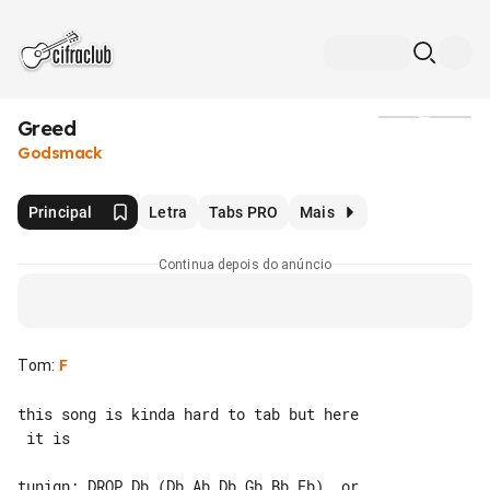
Greed
Mídia
Godsmack
Principal
Letra
Tabs PRO
Mais
Continua depois do anúncio
Tom
:
F
this song is kinda hard to tab but here

 it is

tunign: DROP Db (Db,Ab,Db,Gb,Bb,Eb)  or
