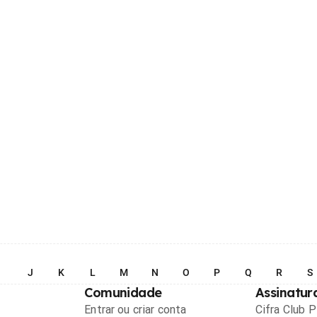
I
J
K
L
M
N
O
P
Q
R
S
Comunidade
Assinatur
Entrar ou criar conta
Cifra Club 