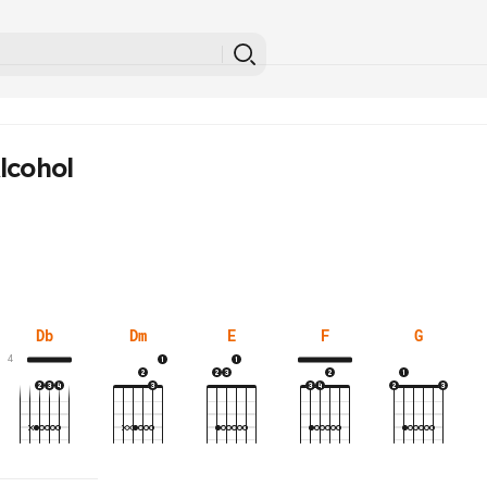
lcohol
Db
Dm
E
F
G
4