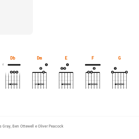
Db
Dm
E
F
G
4
s Gray, Ben Ottewell e Oliver Peacock