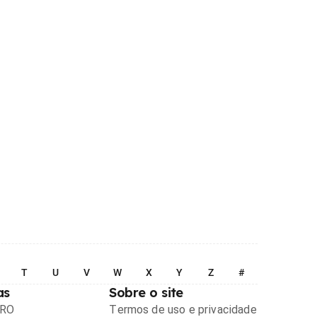
T
U
V
W
X
Y
Z
#
as
Sobre o site
PRO
Termos de uso e privacidade