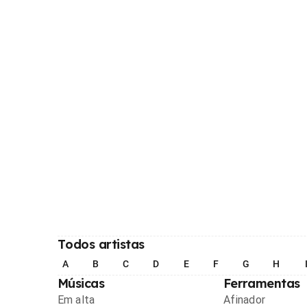
Todos artistas
A
B
C
D
E
F
G
H
Músicas
Ferramentas
Em alta
Afinador