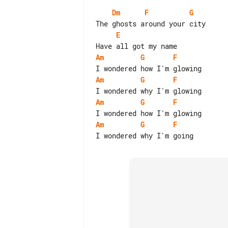
Dm
F
G
E
Am
G
F
Am
G
F
Am
G
F
Am
G
F