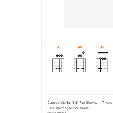
A
Am
Bb
Composição
:
Ian Ball, Paul Blackburn, Thoma
Essa informação está errada?