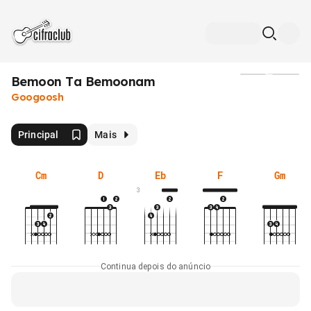
Bemoon Ta Bemoonam
Mídia
Googoosh
Principal
Mais
Cm
D
Eb
F
Gm
3
Continua depois do anúncio