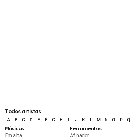
Todos artistas
A
B
C
D
E
F
G
H
I
J
K
L
M
N
O
P
Q
R
Músicas
Ferramentas
Em alta
Afinador