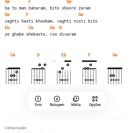
Gm
F
Gm
Gm
F
Gm
Eb
Cm
Gm
D
Cm
D
Eb
F
Gm
3
Tom
Rolagem
Mídia
Opções
Composição
: