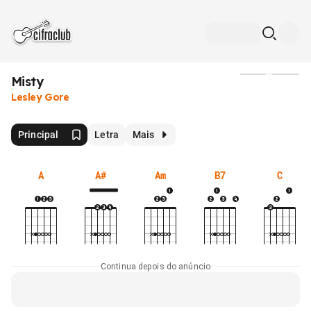
Misty
Mídia
Lesley Gore
Principal
Letra
Mais
A
A#
Am
B7
C
Continua depois do anúncio