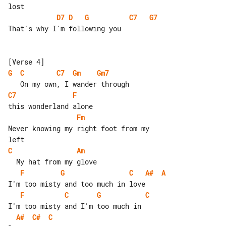
D7
D
G
C7
G7
That's why I'm following you

G
C
C7
Gm
Gm7
C7
F
Fm
Never knowing my right foot from my 

C
Am
F
G
C
A#
A
F
C
G
C
A#
C#
C