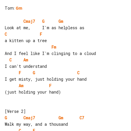
Tom
:
Gm
Cmaj7
G
Gm
C
F
Fm
C
Am
F
G
C
Am
F
(just holding your hand)

G
Cmaj7
Gm
C7
C
F