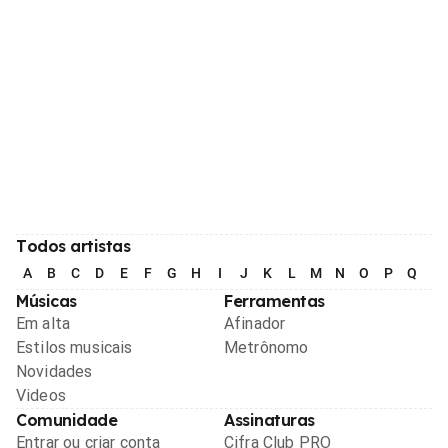
Todos artistas
A
B
C
D
E
F
G
H
I
J
K
L
M
N
O
P
Q
R
Músicas
Ferramentas
Em alta
Afinador
Estilos musicais
Metrônomo
Novidades
Videos
Comunidade
Assinaturas
Entrar ou criar conta
Cifra Club PRO