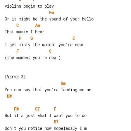
Fm
C
Am
F
G
C
F
C
(the moment you're near)

Gm
D#
F#
C7
F
B7
Don't you notice how hopelessly I'm 
