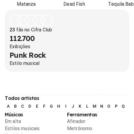
Matanza
Dead Fish
Tequila Bab
23
fãs no Cifra Club
112.700
Exibições
Punk Rock
Estilo musical
Todos artistas
A
B
C
D
E
F
G
H
I
J
K
L
M
N
O
P
Q
R
Músicas
Ferramentas
Em alta
Afinador
Estilos musicais
Metrônomo