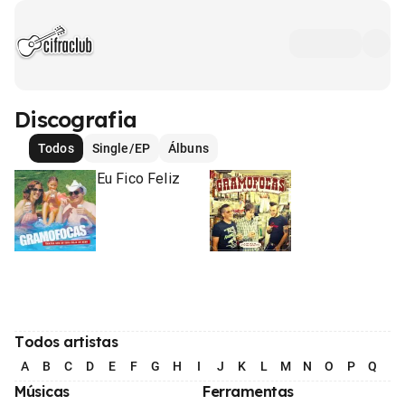
Discografia
Todos
Single/EP
Álbuns
Sempre que Eu Fico Feliz
No Bar
eu Bebo
2011
•
2005
Álbum
•
Álbum
Todos artistas
A
B
C
D
E
F
G
H
I
J
K
L
M
N
O
P
Q
R
Músicas
Ferramentas