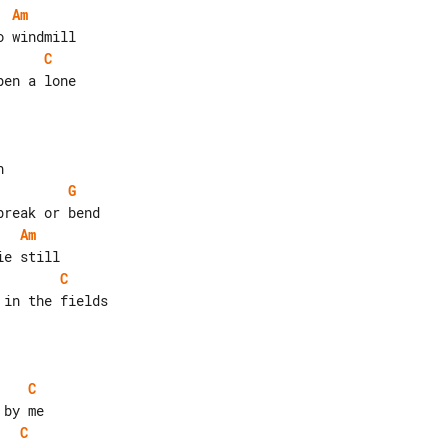
Am
C
G
Am
C
in the fields

C
C