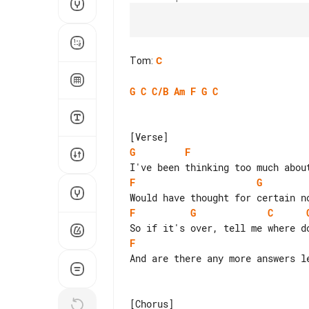
Tom
:
C
G
C
C/B
Am
F
G
C
G
F
F
G
F
G
C
F
And are there any more answers le