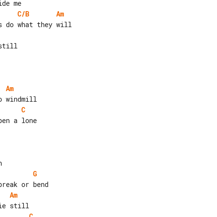
C/B
Am
till

Am
C
G
Am
C