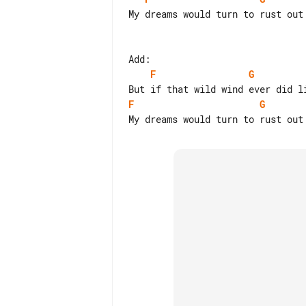
My dreams would turn to rust out 
F
G
F
G