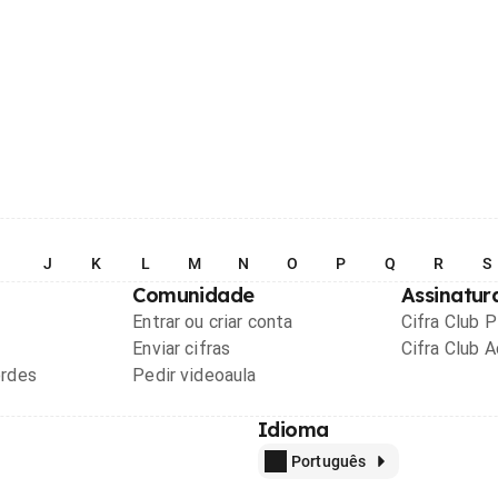
I
J
K
L
M
N
O
P
Q
R
S
Comunidade
Assinatur
Entrar ou criar conta
Cifra Club 
Enviar cifras
Cifra Club 
ordes
Pedir videoaula
Idioma
Português