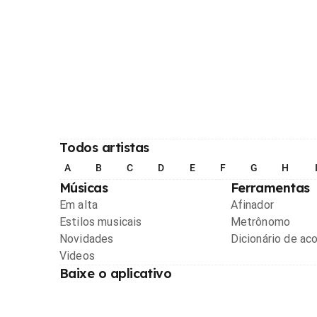
Todos artistas
A
B
C
D
E
F
G
H
Músicas
Ferramentas
Em alta
Afinador
Estilos musicais
Metrônomo
Novidades
Dicionário de ac
Videos
Baixe o aplicativo