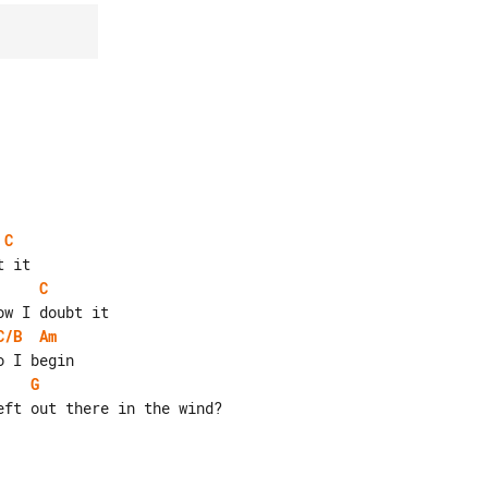
C
C
C/B
Am
G
ft out there in the wind?
