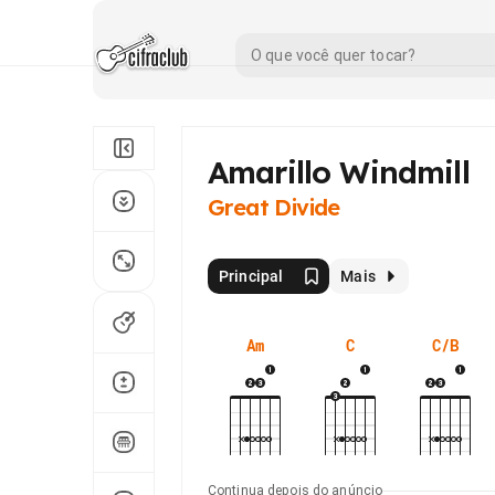
Amarillo Windmill
Great Divide
Principal
Mais
Am
C
C/B
Continua depois do anúncio