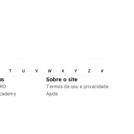
T
U
V
W
X
Y
Z
#
as
Sobre o site
PRO
Termos de uso e privacidade
Academy
Ajuda