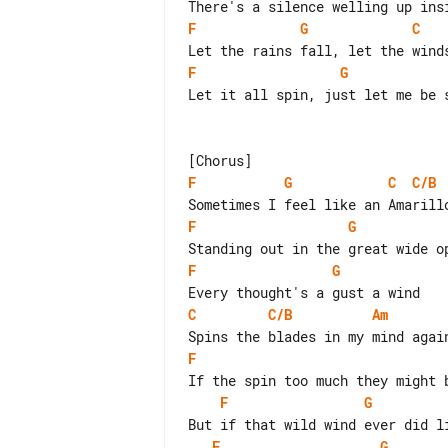
F
G
C
F
G
Let it all spin, just let me be s
F
G
C
C/B
F
G
F
G
C
C/B
Am
F
F
G
F
G