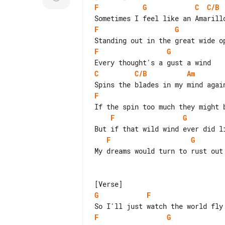
F
G
C
C/B
F
G
F
G
C
C/B
Am
F
F
G
F
G
My dreams would turn to rust out 
G
F
F
G