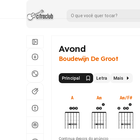
Avond
Boudewijn De Groot
Principal
Letra
Mais
A
Am
Am/F#
Continua depois do anúncio