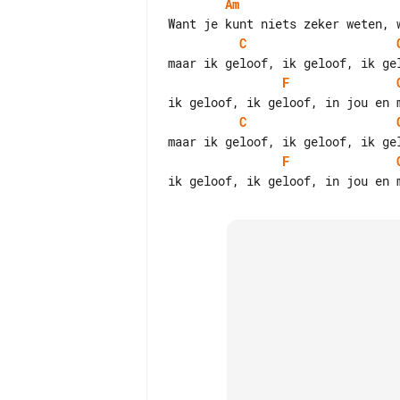
Am
C
F
C
F