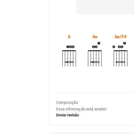
A
Am
Am/F#
Composição
:
Essa informação está errada?
Enviar revisão