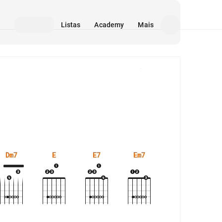
Listas
Academy
Mais
Mídia
Dm7
E
E7
Em7
Esus4