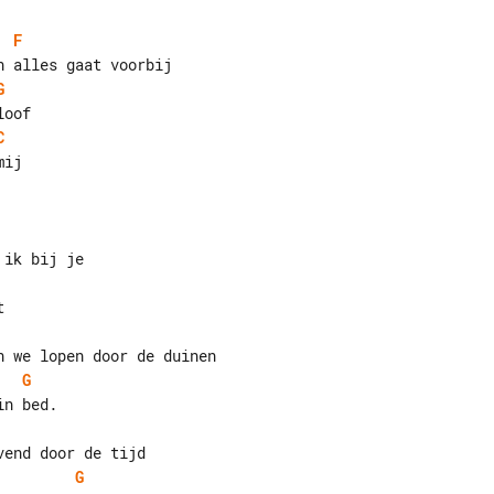
F
G
C
ij

G
G