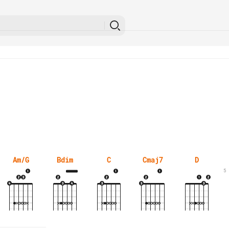
Am/G
Bdim
C
Cmaj7
D
5