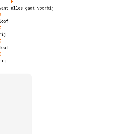
F
G
C
G
C