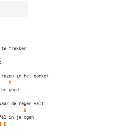
G
G
4
E