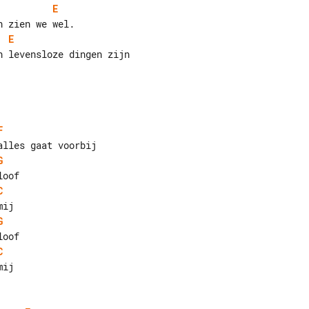
E
E
F
G
C
G
C
ij
