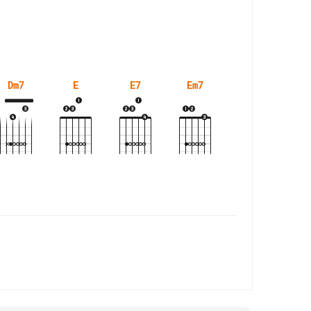
Dm7
E
E7
Em7
Esus4