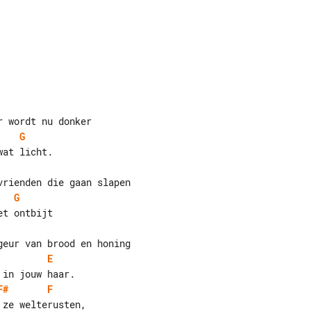
G
G
E
F#
F