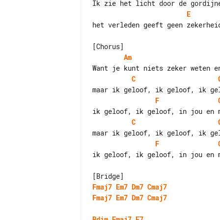
E
het verleden geeft geen zekerheid
Am
C
F
C
F
ik geloof, ik geloof, in jou en m
Fmaj7
Em7
Dm7
Cmaj7
Fmaj7
Em7
Dm7
Cmaj7
Bdim
Fmaj7
E7