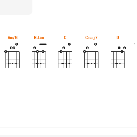
Am/G
Bdim
C
Cmaj7
D
5