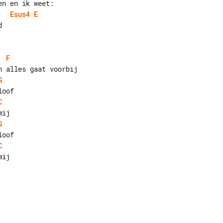
Esus4
E


F
G
C
G
C
ij
