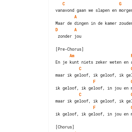
C
G
A
D
A
 zonder jou

Am
C
F
C
F
ik geloof, ik geloof, in jou en m