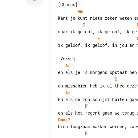
Am
C
F
ik geloof, ik geloof, in jou en m
Am
C
Am
F
Cmaj7
F