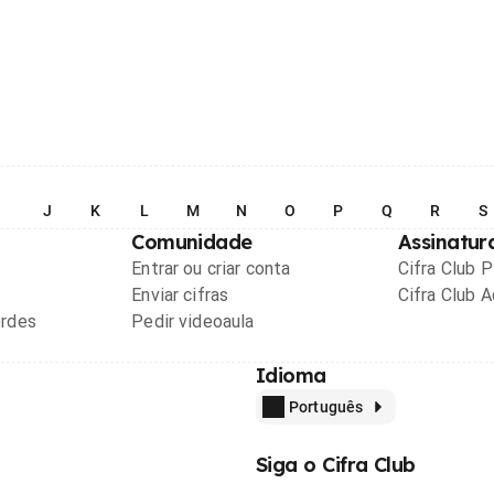
I
J
K
L
M
N
O
P
Q
R
S
Comunidade
Assinatur
Entrar ou criar conta
Cifra Club 
Enviar cifras
Cifra Club 
ordes
Pedir videoaula
Idioma
Português
Siga o Cifra Club