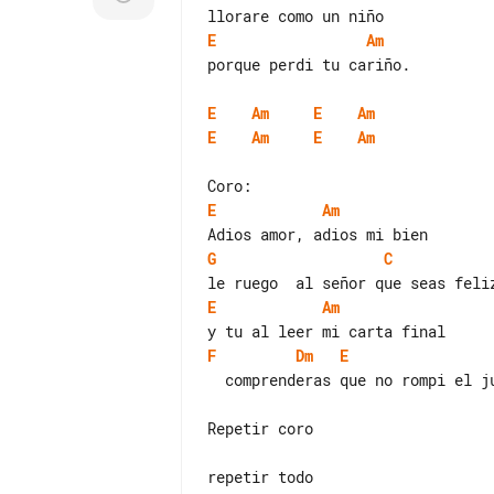
E
Am
porque perdi tu cariño.

E
Am
E
Am
E
Am
E
Am
E
Am
G
C
E
Am
F
Dm
E
  comprenderas que no rompi el juramento

Repetir coro

repetir todo
