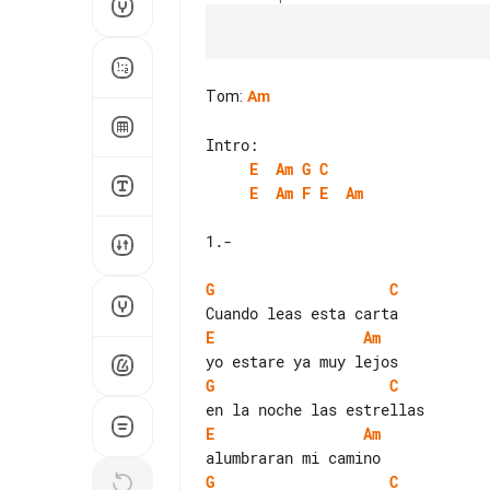
Tom
:
Am
E
Am
G
C
E
Am
F
E
Am
1.-

G
C
E
Am
G
C
E
Am
G
C