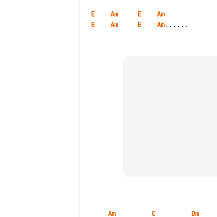
E
Am
E
Am
E
Am
E
Am
......

Am
C
Dm