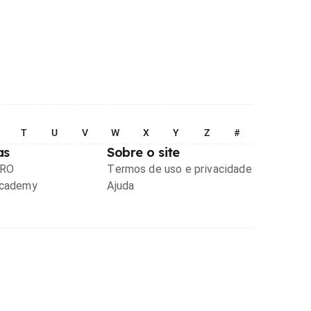
T
U
V
W
X
Y
Z
#
as
Sobre o site
PRO
Termos de uso e privacidade
Academy
Ajuda