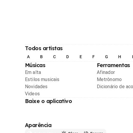
Todos artistas
A
B
C
D
E
F
G
H
Músicas
Ferramentas
Em alta
Afinador
Estilos musicais
Metrônomo
Novidades
Dicionário de ac
Videos
Baixe o aplicativo
Aparência