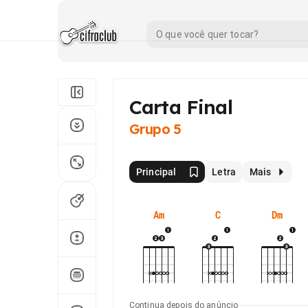
Carta Final
Grupo 5
Principal
Letra
Mais
Am
C
Dm
Continua depois do anúncio