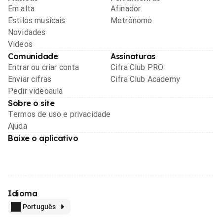
Em alta
Afinador
Estilos musicais
Metrônomo
Novidades
Videos
Comunidade
Assinaturas
Entrar ou criar conta
Cifra Club PRO
Enviar cifras
Cifra Club Academy
Pedir videoaula
Sobre o site
Termos de uso e privacidade
Ajuda
Baixe o aplicativo
Idioma
Português