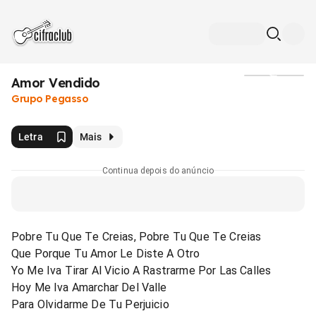
Amor Vendido
Mídia
Grupo Pegasso
Letra
Mais
Continua depois do anúncio
Pobre Tu Que Te Creias, Pobre Tu Que Te Creias
Que Porque Tu Amor Le Diste A Otro
Yo Me Iva Tirar Al Vicio A Rastrarme Por Las Calles
Hoy Me Iva Amarchar Del Valle
Para Olvidarme De Tu Perjuicio