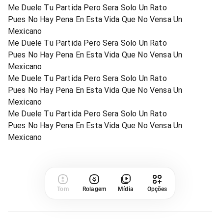
Me Duele Tu Partida Pero Sera Solo Un Rato
Pues No Hay Pena En Esta Vida Que No Vensa Un
Mexicano
Me Duele Tu Partida Pero Sera Solo Un Rato
Pues No Hay Pena En Esta Vida Que No Vensa Un
Mexicano
Me Duele Tu Partida Pero Sera Solo Un Rato
Pues No Hay Pena En Esta Vida Que No Vensa Un
Mexicano
Me Duele Tu Partida Pero Sera Solo Un Rato
Pues No Hay Pena En Esta Vida Que No Vensa Un
Mexicano
Tom
Rolagem
Mídia
Opções