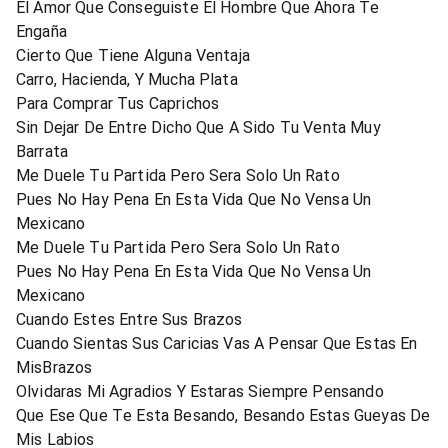
El Amor Que Conseguiste El Hombre Que Ahora Te
Engaña
Cierto Que Tiene Alguna Ventaja
Carro, Hacienda, Y Mucha Plata
Para Comprar Tus Caprichos
Sin Dejar De Entre Dicho Que A Sido Tu Venta Muy
Barrata
Me Duele Tu Partida Pero Sera Solo Un Rato
Pues No Hay Pena En Esta Vida Que No Vensa Un
Mexicano
Me Duele Tu Partida Pero Sera Solo Un Rato
Pues No Hay Pena En Esta Vida Que No Vensa Un
Mexicano
Cuando Estes Entre Sus Brazos
Cuando Sientas Sus Caricias Vas A Pensar Que Estas En
MisBrazos
Olvidaras Mi Agradios Y Estaras Siempre Pensando
Que Ese Que Te Esta Besando, Besando Estas Gueyas De
Mis Labios