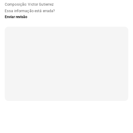
Composição
:
Victor Gutierrez
Essa informação está errada?
Enviar revisão