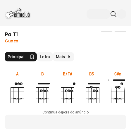
Pa Tí
Mídia
Guaco
Principal
Letra
Mais
A
B
B/F#
B5-
C#m
4
Continua depois do anúncio