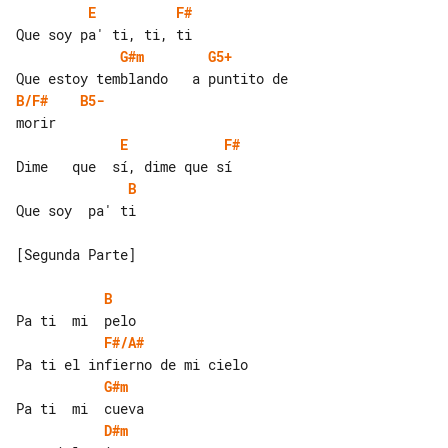
E
F#
G#m
G5+
B/F#
B5-
E
F#
B
Que soy  pa' ti

[Segunda Parte]

B
F#/A#
G#m
D#m