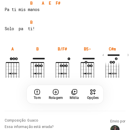
B
A
E
F#
Pa ti mis manos

B
A
B
B/F#
B5-
C#m
4
3
Tom
Rolagem
Mídia
Opções
Composição
:
Guaco
Envio por
Essa informação está errada?