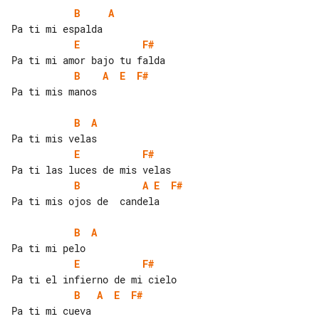
B
A
E
F#
B
A
E
F#
Pa ti mis manos

B
A
E
F#
B
A
E
F#
Pa ti mis ojos de  candela

B
A
E
F#
B
A
E
F#