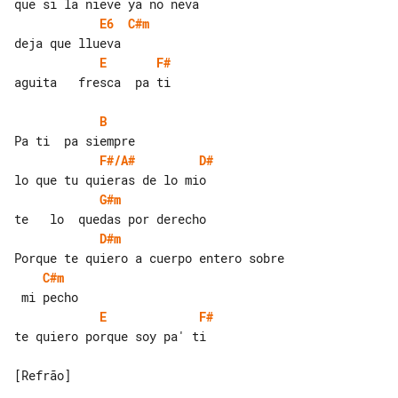
E6
C#m
E
F#
aguita   fresca  pa ti

B
F#/A#
D#
G#m
D#m
C#m
E
F#
te quiero porque soy pa' ti

[Refrão]
