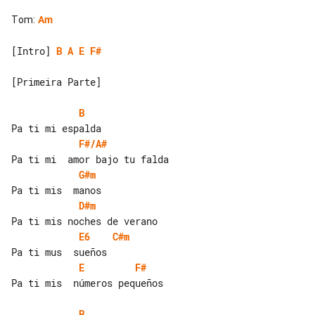
Tom
:
Am
[Intro] 
B
A
E
F#
[Primeira Parte]

B
F#/A#
G#m
D#m
E6
C#m
E
F#
Pa ti mis  números pequeños

B