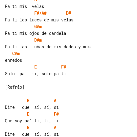
F#/A#
D#
G#m
D#m
C#m
E
F#
Solo  pa   ti, solo pa ti

[Refrão]

B
A
E
F#
B
A