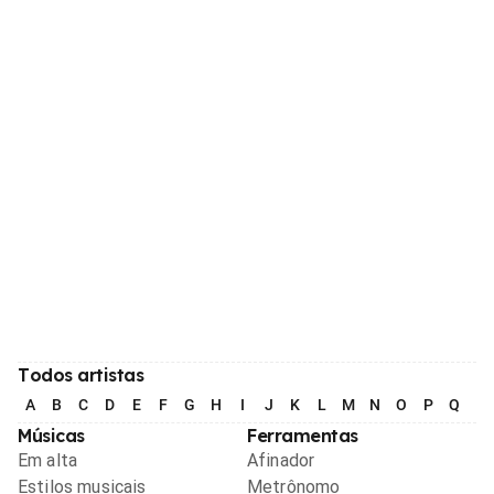
Todos artistas
A
B
C
D
E
F
G
H
I
J
K
L
M
N
O
P
Q
R
Músicas
Ferramentas
Em alta
Afinador
Estilos musicais
Metrônomo