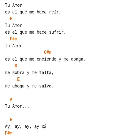
Tu Amor

E
Tu Amor

F#m
C#m
D
E
me ahoga y me salva.

A
Tu Amor...

E
F#m