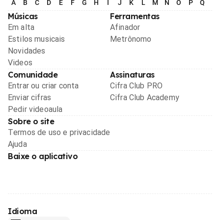
A
B
C
D
E
F
G
H
I
J
K
L
M
N
O
P
Q
R
Músicas
Ferramentas
Em alta
Afinador
Estilos musicais
Metrônomo
Novidades
Videos
Comunidade
Assinaturas
Entrar ou criar conta
Cifra Club PRO
Enviar cifras
Cifra Club Academy
Pedir videoaula
Sobre o site
Termos de uso e privacidade
Ajuda
Baixe o aplicativo
Idioma