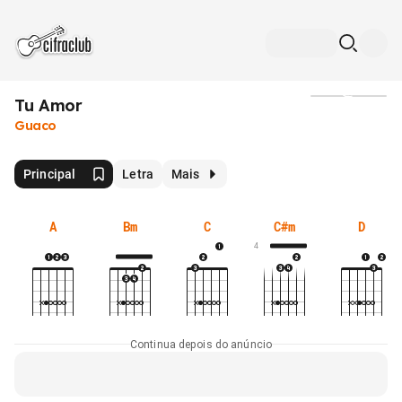
Tu Amor
Mídia
Guaco
Principal
Letra
Mais
A
Bm
C
C#m
D
4
Continua depois do anúncio