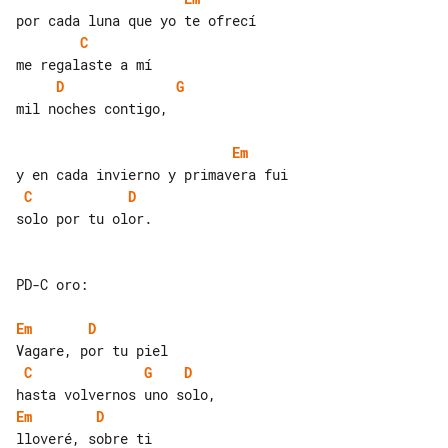
C
D
G
mil noches contigo,

Em
C
D
solo por tu olor.

PD-C oro:

Em
D
C
G
D
Em
D