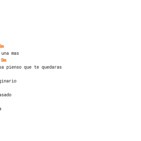
Bm
Bm