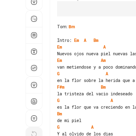
Tom
:
Bm
Intro: 
Em
A
Bm
Em
A
Em
Am
G
A
F#m
Bm
G
A
Bm
G
A