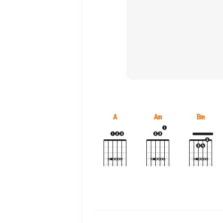
A
Am
Bm