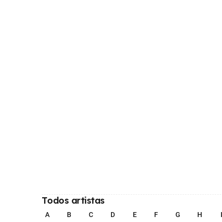
Todos artistas
A
B
C
D
E
F
G
H