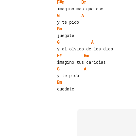
F#m
Bm
G
A
Bm
G
A
F#
Bm
G
A
Bm
quedate
