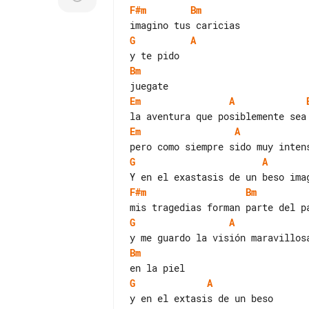
F#m
Bm
G
A
Bm
Em
A
Em
A
G
A
F#m
Bm
G
A
Bm
G
A