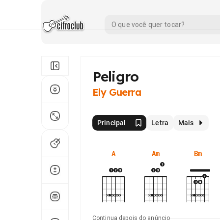
Peligro
Ely Guerra
Principal
Letra
Mais
A
Am
Bm
Continua depois do anúncio