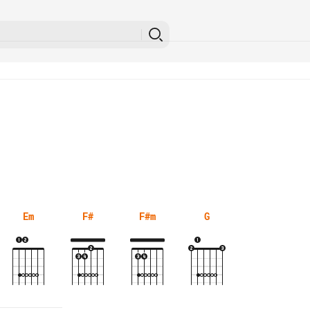
Em
F#
F#m
G