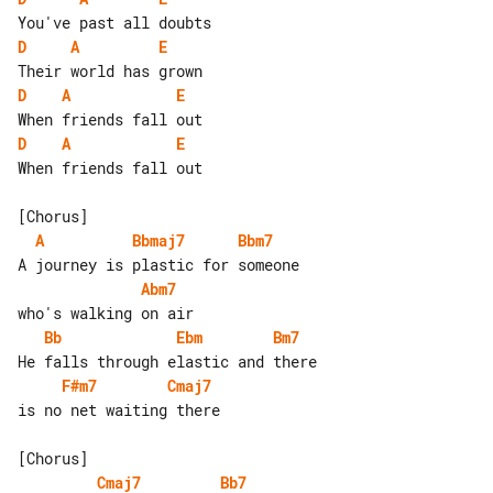
D
A
E
D
A
E
D
A
E
When friends fall out

A
Bbmaj7
Bbm7
Abm7
Bb
Ebm
Bm7
F#m7
Cmaj7
is no net waiting there

Cmaj7
Bb7