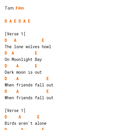
Tom
:
F#m
D
A
E
D
A
E
D
A
E
D
A
E
D
A
E
D
A
E
D
A
E
When friends fall out

D
A
E
D
A
E