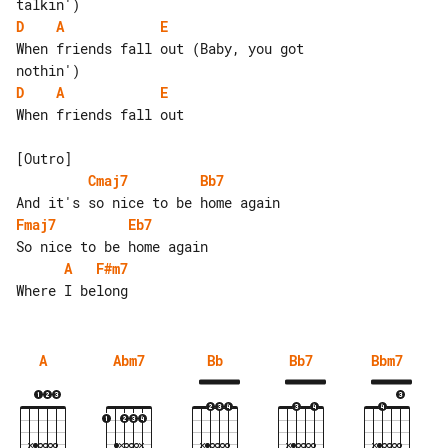
D
A
E
When friends fall out (Baby, you got 

D
A
E
When friends fall out

Cmaj7
Bb7
Fmaj7
Eb7
A
F#m7
A
Abm7
Bb
Bb7
Bbm7