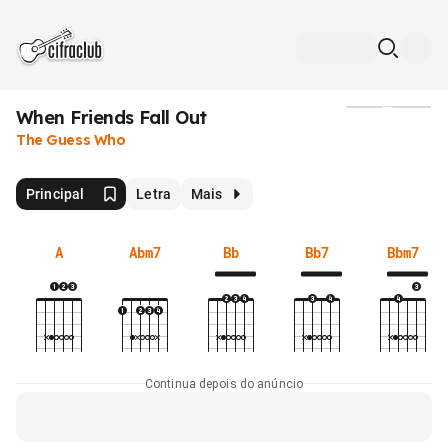
When Friends Fall Out
Mídia
The Guess Who
Principal
Letra
Mais
A
Abm7
Bb
Bb7
Bbm7
Continua depois do anúncio