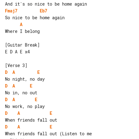
Fmaj7
Eb7
A
Where I belong

[Guitar Break]

E D A E x4

D
A
E
D
A
E
D
A
E
D
A
E
D
A
E
When friends fall out (Listen to me 
