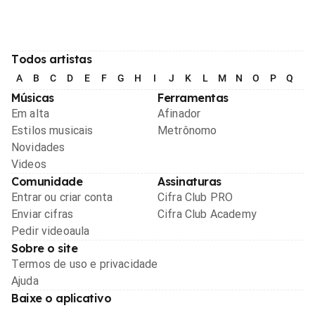
Todos artistas
A
B
C
D
E
F
G
H
I
J
K
L
M
N
O
P
Q
R
Músicas
Ferramentas
Em alta
Afinador
Estilos musicais
Metrônomo
Novidades
Videos
Comunidade
Assinaturas
Entrar ou criar conta
Cifra Club PRO
Enviar cifras
Cifra Club Academy
Pedir videoaula
Sobre o site
Termos de uso e privacidade
Ajuda
Baixe o aplicativo