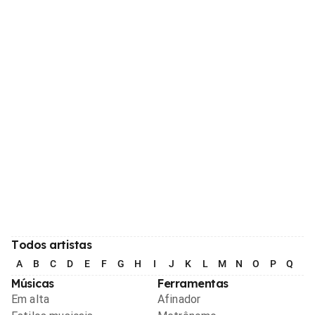
Todos artistas
A
B
C
D
E
F
G
H
I
J
K
L
M
N
O
P
Q
R
Músicas
Ferramentas
Em alta
Afinador