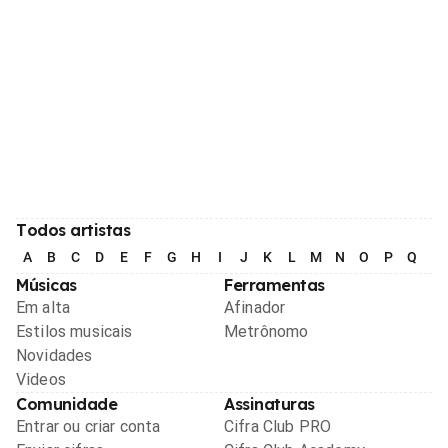
Todos artistas
A
B
C
D
E
F
G
H
I
J
K
L
M
N
O
P
Q
R
Músicas
Ferramentas
Em alta
Afinador
Estilos musicais
Metrônomo
Novidades
Videos
Comunidade
Assinaturas
Entrar ou criar conta
Cifra Club PRO