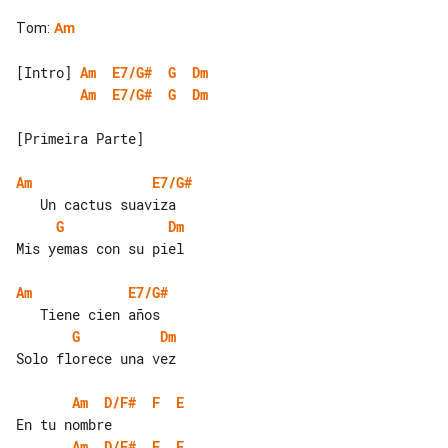
Tom
:
Am
[Intro] 
Am
E7/G#
G
Dm
Am
E7/G#
G
Dm
[Primeira Parte]

Am
E7/G#
G
Dm
Mis yemas con su piel

Am
E7/G#
G
Dm
Solo florece una vez

Am
D/F#
F
E
Am
D/F#
F
E