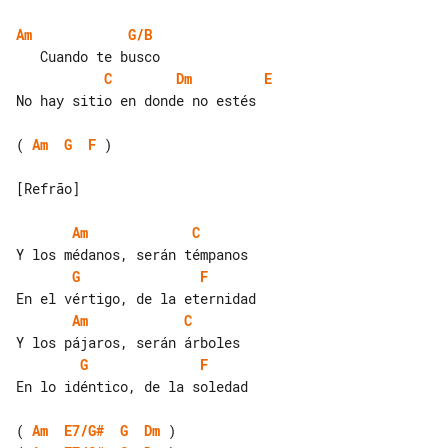
Am
G/B
C
Dm
E
No hay sitio en donde no estés

( 
Am
G
F
 )

[Refrão]

Am
C
G
F
Am
C
G
F
En lo idéntico, de la soledad

( 
Am
E7/G#
G
Dm