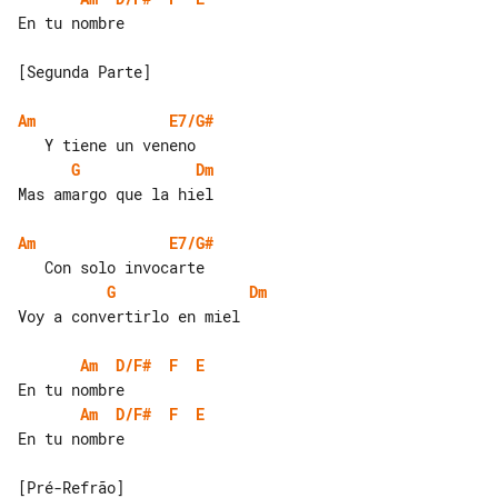
En tu nombre

[Segunda Parte]

Am
E7/G#
G
Dm
Mas amargo que la hiel

Am
E7/G#
G
Dm
Voy a convertirlo en miel

Am
D/F#
F
E
Am
D/F#
F
E
En tu nombre

[Pré-Refrão]
