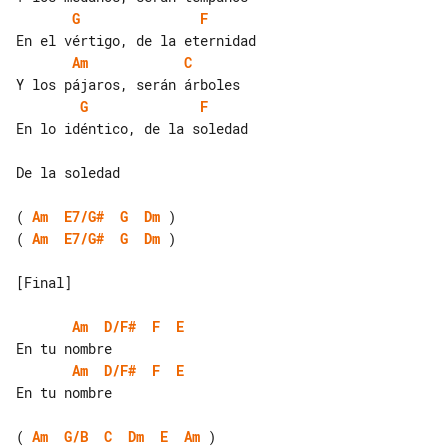
G
F
Am
C
G
F
En lo idéntico, de la soledad

De la soledad

( 
Am
E7/G#
G
Dm
( 
Am
E7/G#
G
Dm
 )

[Final]

Am
D/F#
F
E
Am
D/F#
F
E
En tu nombre

( 
Am
G/B
C
Dm
E
Am