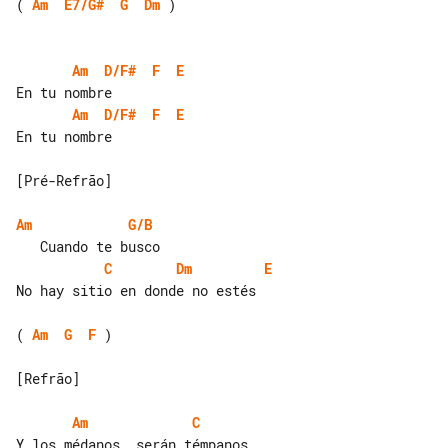
( 
Am
E7/G#
G
Dm
 )

Am
D/F#
F
E
Am
D/F#
F
E
En tu nombre

[Pré-Refrão]

Am
G/B
C
Dm
E
No hay sitio en donde no estés

( 
Am
G
F
 )

[Refrão]

Am
C